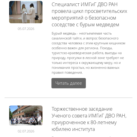
Специалист ИМГиГ ДВО РАН
провела цикл просветительских
мероприятий о безопасном
соседстве с бурым медведем
05.07.2026
Бурый медведь - неотъемлемая часть
сахалинской тайги, и вопрос безопасного
соседства человека с этим крупным хищником
особенно важен для региона. Походы,
туристско-краеведческая работа, выезды на
природу, прогулки в лесной зоне требуют не
только интереса к окружающему миру, но и
понимания простых, но жизненно важных
правил поведения.
Читать далее
Торжественное заседание
Ученого совета ИМГиГ ДВО РАН,
приуроченное к 80-летнему
юбилею института
02.07.2026