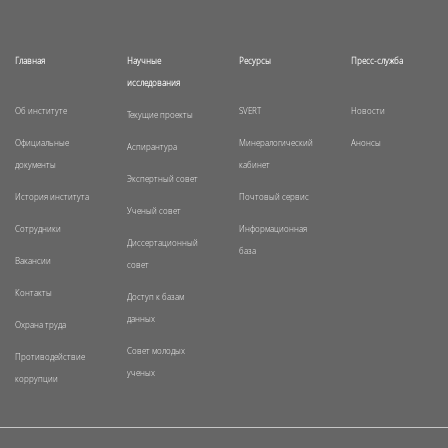
Главная
Научные
Ресурсы
Пресс-служба
исследования
Об институте
SVERT
Новости
Текущие проекты
Официальные
Минералогический
Анонсы
Аспирантура
документы
кабинет
Экспертный совет
История института
Почтовый сервис
Ученый совет
Сотрудники
Информационная
Диссертационный
база
Вакансии
совет
Контакты
Доступ к базам
данных
Охрана труда
Совет молодых
Противодействие
ученых
коррупции