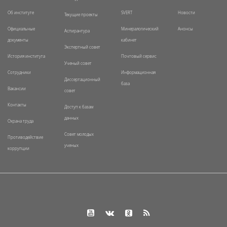
Об институте
SVERT
Новости
Текущие проекты
Официальные
Минералогический
Анонсы
Аспирантура
документы
кабинет
Экспертный совет
История института
Почтовый сервис
Ученый совет
Сотрудники
Информационная
Диссертационный
база
Вакансии
совет
Контакты
Доступ к базам
данных
Охрана труда
Совет молодых
Противодействие
ученых
коррупции