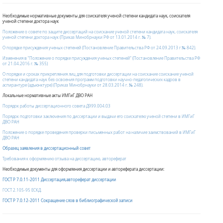
Необходимые нормативные документы для соискателя ученой степени кандидата наук,
соискателя
ученой степени
доктора наук
Положение о совете по защите диссертаций на соискание ученой степени кандидата наук, соискателя
ученой степени доктора наук (Приказ Минобрнауки РФ от 13.01.2014 г. № 7).
О порядке присуждения ученых степеней (Постановление Правительства РФ от 24.09.2013 г № 842).
Изменения в "Положение о порядке присуждения ученых степеней" (Постановление Правительства РФ
от 21.04.2016 г. № 355)
О порядке и сроках прикрепления лиц для подготовки диссертации на соискание соискание ученой
степени кандидата наук без освоения программ подготовки научно-педагогических кадров в
аспирантуре (адъюнктуре) (Приказ Минобрнауки от 28.03.2014 г. № 248).
Локальные нормативные акты ИМГиГ ДВО РАН
Порядок работы диссертационного совета Д999.004.03
Порядок подготовки заключения по диссертации и выдачи его соискателю ученой степени в ИМГиГ
ДВО РАН
Положение о порядке проведения проверки письменных работ на наличие заимствований в ИМГиГ
ДВО РАН
Образец заявления в диссертационный совет
Требования к оформлению отзыва на диссертацию, автореферат
Необходимые документы для оформления диссертации и автореферата диссертации:
ГОСТ Р 7.0.11-2011 Диссертация,автореферат диссертации
ГОСТ 2.105-95 ЕСКД.
ГОСТ Р 7.0.12-2011 Сокращение слов в библиографической записи