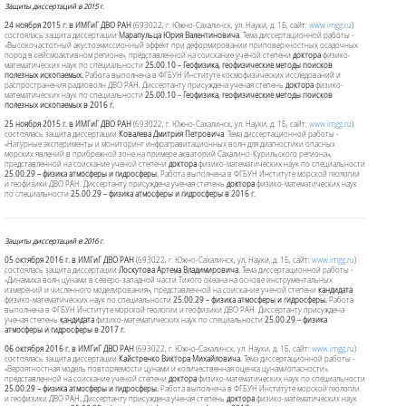
Защиты диссертаций в 2015 г.
24 ноября 2015 г. в ИМГиГ ДВО РАН
(693022, г. Южно-Сахалинск, ул. Науки, д. 1Б, сайт:
www.imgg.ru
)
состоялась защита диссертации
Марапульца Юрия Валентиновича
. Тема диссертационной работы -
«Высокочастотный акустоэмиссионный эффект при деформировании приповерхностных осадочных
пород в сейсмоактивном регионе», представленной на соискание ученой степени
доктора
физико-
математических наук по специальности
25.00.10 – Геофизика, геофизические методы поисков
полезных ископаемых.
Работа выполнена в ФГБУН Институте космофизических исследований и
распространения радиоволн ДВО РАН. Диссертанту присуждена ученая степень
доктора
физико-
математических наук по специальности
25.00.10 – Геофизика, геофизические методы поисков
полезных ископаемых в 2016 г.
25 ноября 2015 г. в ИМГиГ ДВО РАН
(693022, г. Южно-Сахалинск, ул. Науки, д. 1Б, сайт:
www.imgg.ru
)
состоялась защита диссертации
Ковалева Дмитрия Петровича
. Тема диссертационной работы -
«Натурные эксперименты и мониторинг инфрагравитационных волн для диагностики опасных
морских явлений в прибрежной зоне на примере акваторий Сахалино-Курильского региона»,
представленной на соискание ученой степени
доктора
физико-математических наук по специальности
25.00.29 – физика атмосферы и гидросферы.
Работа выполнена в ФГБУН Институте морской геологии
и геофизики ДВО РАН. Диссертанту присуждена ученая степень
доктора
физико-математических наук
по специальности
25.00.29 – физика атмосферы и гидросферы в 2016 г.
Защиты диссертаций в 2016 г.
05 октября 2016 г. в ИМГиГ ДВО РАН
(693022, г. Южно-Сахалинск, ул. Науки, д. 1Б, сайт:
www.imgg.ru
)
состоялась защита диссертации
Лоскутова Артема Владимировича
.
Тема диссертационной работы -
«Динамика волн цунами в северо-западной части Тихого океана на основе инструментальных
измерений и численного моделирования», представленной на соискание ученой степени
кандидата
физико-математических наук по специальности
2
5.00.29 – физика атмосферы и гидросферы
.
Работа
выполнена в ФГБУН Институте морской геологии и геофизики ДВО РАН. Диссертанту присуждена
ученая степень
кандидата
физико-математических наук по специальности
25.00.29 – физика
атмосферы и гидросферы в 2017 г.
06 октября 2016 г. в ИМГиГ ДВО РАН
(693022, г. Южно-Сахалинск, ул. Науки, д. 1Б, сайт:
www.imgg.ru
)
состоялась защита диссертации
Кайстренко Виктора Михайловича
.
Тема диссертационной работы -
«Вероятностная модель повторяемости цунами и количественная оценка цунамиопасности»,
представленной на соискание ученой степени
доктора
физико-математических наук по специальности
2
5.00.29 – физика атмосферы и гидросферы
.
Работа выполнена в ФГБУН Институте морской геологии
и геофизики ДВО РАН
.
Диссертанту присуждена ученая степень
доктора
физико-математических наук