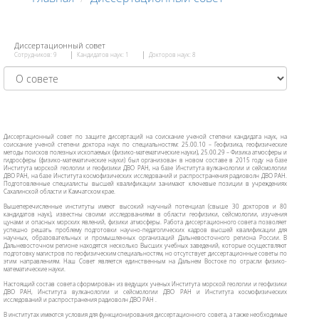
Диссертационный совет
Сотрудников: 9
Кандидатов наук: 1
Докторов наук: 8
Дис
сертационный совет по защите диссертаций на соискание ученой степени кандидата наук, на
соискание ученой степени доктора наук по специальностям: 25.00.10 – Геофизика, геофизические
методы поисков полезных ископаемых (физико-математические науки), 25.00.29 – Физика атмосферы и
гидросферы (физико-математические науки) был организован в новом составе в 2015 году на базе
Института морской геологии и геофизики ДВО РАН, на базе Института вулканологии и сейсмологии
ДВО РАН, на базе
Института космофизических исследований и распространения радиоволн ДВО РАН.
Подготовленные специалисты высшей квалификации занимают ключевые позиции в учреждениях
Сахалинской области и Камчатском крае.
Вышеперечисленные институты имеют высокий научный потенциал (свыше 30 докторов и 80
кандидатов наук), известны своими исследованиями в области геофизики, сейсмологии, изучения
цунами и опасных морских явлений, физики атмосферы. Работа диссертационного совета позволяет
успешно решать проблему подготовки научно-педагогических кадров высшей квалификации для
научных, образовательных и промышленных организаций Дальневосточного региона России. В
Дальневосточном регионе находятся несколько Высших учебных заведений, которые осуществляют
подготовку магистров по геофизическим специальностям, но отсутствует диссертационные советы по
этим направлениям. Наш Совет является единственным на Дальнем Востоке по отрасли физико-
математические науки.
Настоящий состав совета сформирован из ведущих ученых Института морской геологии и геофизики
ДВО РАН, Института вулканологии и сейсмологии ДВО РАН и Института космофизических
исследований и распространения радиоволн ДВО РАН .
В институтах имеются условия для функционирования диссертационного совета, а также необходимые