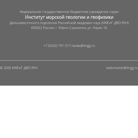
Федеральное государственное бюджетное учреждение науки
Институт морской геологии и геофизики
Дальневосточного отделения Российской академии наук (ИМГиГ ДВО РАН)
693022 Россия, г. Южно-Сахалинск, ул. Науки 1Б
+7 (4242) 791-517
© 2026 ИМГиГ ДВО РАН