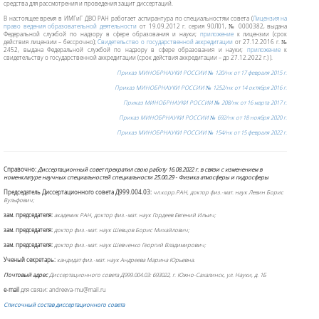
средства для рассмотрения и проведения защит диссертаций.
В настоящее время в ИМГиГ ДВО РАН работает аспирантура по специальностям совета (
Лицензия на
право ведения образовательной деятельности
от 19.09.2012 г. серия 90Л01, № 0000382, выдана
Федеральной службой по надзору в сфере образования и науки;
приложение
к лицензии (срок
действия лицензии – бессрочно);
Свидетельство о государственной аккредитации
от 27.12.2016 г. №
2452, выдана Федеральной службой по надзору в сфере образования и науки;
приложение
к
свидетельству о государственной аккредитации (срок действия аккредитации – до 27.12.2022 г.)
).
Приказ МИНОБРНАУКИ РОССИИ № 120/нк от 17 февраля 2015 г.
Приказ МИНОБРНАУКИ РОССИИ № 1252/нк от 14 октября 2016 г.
Приказ МИНОБРНАУКИ РОССИИ № 208/нк от 16 марта 2017 г
.
Приказ МИНОБРНАУКИ РОССИИ № 692/нк от 18 ноября 2020 г.
Приказ МИНОБРНАУКИ РОССИИ № 154/нк от 15 февраля 2022 г.
Справочно:
Диссертационный совет прекратил свою работу 16.08.2022 г. в связи с изменением в
номенклатуре научных специальностей специальности 25.00.29 -
Физика атмосферы и гидросферы
Председатель Диссертационного совета Д999.004.03:
чл.корр.РАН, доктор физ.-мат. наук Левин Борис
Вульфович;
зам. председателя:
академик РАН, доктор физ.-мат. наук Гордеев Евгений Ильич;
зам. председателя:
доктор физ.-мат. наук Шевцов Борис Михайлович;
зам. председателя:
доктор физ.-мат. наук
Шевченко Георгий Владимирович;
Ученый секретарь:
кандидат физ.-мат. наук Андреева Марина Юрьевна.
Почтовый адрес
Диссертационного совета Д999.004.03: 693022, г. Южно-Сахалинск, ул. Науки, д. 1Б
e-mail
для связи: andreeva-mu@mail.ru
Списочный состав диссертационного совета