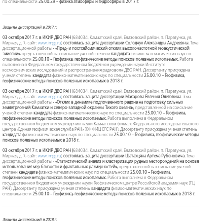
по специальности
25.00.29 – физика атмосферы и гидросферы в 2017 г.
Защиты диссертаций в 2017 г.
03 октября 2017 г. в ИКИР ДВО РАН
(684034, Камчатский край, Елизовский район, п. Паратунка, ул.
Мирная, д. 7, сайт:
www.imgg.ru
)
состоялась защита диссертации
Солодчук Александры Андреевны.
Тема
диссертационной работы
- «
Пред- и постсейсмический отклик высокочастотной геоакустической
эмиссии
»,
представленной на соискание ученой степени
кандидата
физико-математических наук по
специальности
25.00.10 – Геофизика, геофизические методы поисков полезных ископаемых.
Работа
выполнена в Федеральном государственном бюджетном учреждении науки Институте
космофизических исследований и распространения радиоволн ДВО РАН. Диссертанту присуждена
ученая степень
кандидата
физико-математических наук по специальности
25.00.10 – Геофизика,
геофизические методы поисков полезных ископаемых в 2018 г.
03 октября 2017 г. в ИКИР ДВО РАН
(684034, Камчатский край, Елизовский район, п. Паратунка, ул.
Мирная, д. 7, сайт:
www.imgg.ru
)
состоялась защита диссертации
Макарова Евгения Олегович
а
.
Тема
диссертационной работы
-
«
Отклик в динамике подпочвенного радона на подготовку сильных
землетрясений Камчатки и северо-западной окраины Тихого океана
»
,
представленной на соискание
ученой степени
кандидата
физико-математических наук по специальности
25.00.10 – Геофизика,
геофизические методы поисков полезных ископаемых.
Работа выполнена в Федеральном
государственном бюджетном учреждении науки Камчатском филиале Федерального исследовательского
центра «Единая геофизическая служба РАН» (КФ ФИЦ ЕГС РАН). Диссертанту присуждена ученая степень
кандидата
физико-математических наук по специальности
25.00.10 – Геофизика, геофизические методы
поисков полезных ископаемых в 2018 г.
03 октября 2017 г. в ИКИР ДВО РАН
(
684034, Камчатский край, Елизовский район, п. Паратунка, ул.
Мирная, д. 7, сайт:
www.imgg.ru
)
состоялась защита диссертации
Шатахцяна Артема Рубеновича
.
Тема
диссертационной работы
-
«
Статистический анализ и кластеризация рудных месторождений на основе
использования мер близости и фрактальных размерностей
»
,
представленной на соискание ученой
степени
кандидата
физико-математических наук по специальности
25.00.10 – Геофизика,
геофизические методы поисков полезных ископаемых.
Работа выполнена в Федеральном
государственном бюджетном учреждении науки Геофизическом центре Российской академии наук (ГЦ
РАН). Диссертанту присуждена ученая степень
кандидата
физико-математических наук по
специальности
25.00.10 – Геофизика, геофизические методы поисков полезных ископаемых в 2018 г.
Защиты диссертаций в 2018 г.