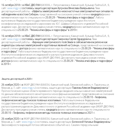
16 октября 2018 г. в
ИВиС ДВО РАН
(683006, г. Петропавловск-Камчатский, бульвар Пийпа Б.И., 9,
сайт:
www.imgg.ru
)
состоялась защита диссертации
Аргунова Вячеслава Валерьевича
.
Тема
диссертационной работы -
«Эффекты землетрясений в низкочастотных электромагнитных сигналах по
наблюдениям на востоке Сибири»
, представленной на соискание ученой степени
кандидата
физико-
математических наук по специальности
25.00.29 - "Физика атмосферы и гидросферы"
.
Работа
выполнена в Федеральном государственном бюджетном учреждении науки Институте
космофизических исследований и аэрономии им. Ю.Г. Шафера Сибирского отделения Российской
академии наук. Диссертанту присуждена ученая степень
кандидата
физико-математических наук по
специальности
25.00.29 - "Физика атмосферы и гидросферы" в 2019 г
.
16 октября 2018 г. в
ИВиС ДВО РАН
(683006, г. Петропавловск-Камчатский, бульвар Пийпа Б.И., 9,
сайт:
www.imgg.ru
)
состоялась защита диссертации
Смирнова Сергея Эдуардовича
.
Тема
диссертационной работы - «
Вариации электрического поля Земли в сейсмоактивном регионе как
индикаторы сильных землетрясений и эруптивных явлений на Солнце
», представленной на соискание
ученой степени
доктора
физико-математических наук по специальности
25.00.29 - "Физика атмосферы
и гидросферы"
.
Работа выполнена в Федеральном государственном бюджетном учреждении науки
Институте космофизических исследований и распространения радиоволн Дальневосточного
отделения Российской академии наук (ИКИР ДВО РАН).
Диссертанту присуждена ученая степень
доктора
физико-математических наук по специальности
25.00.29 - "Физика атмосферы и гидросферы"
в 2019 г
.
Защиты диссертаций в 2020 г.
26 ноября 2020 г. в
ИКИР ДВО РАН (684034, Камчатский край, Елизовский район, п. Паратунка, ул.
Мирная, д. 7, сайт:
www.imgg.ru
) состоялась защита диссертации
Павлова Алексея Владимировича
"
Прогностические оценки области временного периода ожидания сильных камчатских землетрясений
по данным сейсмологического мониторинга и ионосферным аномалиям
", представленная на соискание
ученой степени кандидата физико-математических наук по специальности
25.00.10 - Геофизика,
геофизические методы поисков полезных ископаемых
.
Работа выполнена в Федеральном
государственном бюджетном учреждении науки Институте космофизических исследований и
распространения радиоволн Дальневосточного отделения Российской академии наук (ИКИР ДВО РАН).
Диссертанту присуждена ученая степень
кандидата
физико-математических наук по специальности
25.00.10 – Геофизика, геофизические методы поисков полезных ископаемых в 2021 г.
26 ноября 2020 г. в
ИКИР ДВО РАН (684034, Камчатский край, Елизовский район, п. Паратунка, ул.
Мирная, д. 7, сайт:
www.imgg.ru
) состоялась защита диссертации
Богинской Натальи Владимировны
"
Закономерности вариаций потока сейсмических событий на о. Сахалин перед сильными