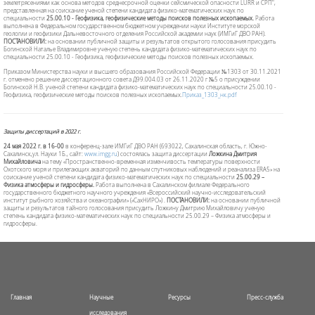
землетрясениями как основа методов среднесрочной оценки сейсмической опасности LURR и СРП",
представленная на соискание ученой степени кандидата физико-математических наук по
специальности
25.00.10 - Геофизика, геофизические методы поисков полезных ископаемых
.
Работа
выполнена в Федеральном государственном бюджетном учреждении науки Институте морской
геологии и геофизики Дальневосточного отделения Российской академии наук (ИМГиГ ДВО РАН).
ПОСТАНОВИЛИ:
на основании публичной защиты и результатов открытого голосования присудить
Богинской Наталье Владимировне ученую степень кандидата физико-математических наук по
специальности
25.00.10 - Геофизика, геофизические методы поисков полезных ископаемых
.
Приказом Министерства науки и высшего образования Российской Федерации №1303 от 30.11.2021
г. отменено решение диссертационного совета Д99.004.03 от 26.11.2020 г №5 о присуждении
Богинской Н.В. ученой степени кандидата физико-математических наук по специальности 25.00.10 -
Геофизика, геофизические методы поисков полезных ископаемых.
Приказ_1303_нк.pdf
Защиты диссертаций в 2022 г.
24 мая 2022 г. в 16-00
в конференц-зале ИМГиГ ДВО РАН (693022, Сахалинская область, г. Южно-
Сахалинск,ул. Науки 1Б., сайт:
www.imgg.ru
) состоялась защита диссертации
Ложкина Дмитрия
Михайловича
на тему «Пространственно-временная изменчивость температуры поверхности
Охотского моря и прилегающих акваторий по данным спутниковых наблюдений и реанализа ERA5» на
соискание ученой степени кандидата физико-математических наук по специальности
25.00.29 –
Физика атмосферы и гидросферы.
Работа выполнена в Сахалинском филиале Федерального
государственного бюджетного научного учреждения «Всероссийский научно-исследовательский
институт рыбного хозяйства и океанографии» («СахНИРО»)
.
ПОСТАНОВИЛИ:
на основании публичной
защиты и результатов тайного голосования присудить Ложкину Дмитрию Михайловичу ученую
степень кандидата физико-математических наук по специальности
25.00.29 – Физика атмосферы и
гидросферы
.
Главная
Научные
Ресурсы
Пресс-служба
исследования