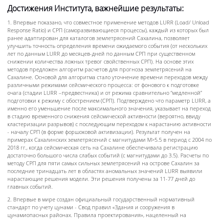
Достижения Института, важнейшие результаты:
1. Впервые показано, что совместное применение методов LURR (Load/ Unload
Response Ratio) и СРП (саморазвивающиеся процессы), каждый из которых был
ранее адаптирован для каталогов землетрясений Сахалина, позволяет
улучшить точность определения времени ожидаемого события (от нескольких
лет по данным LURR до месяцев-дней по данным СРП при существенном
снижении количества ложных тревог свойственных СРП). На основе этих
методов предложен алгоритм расчетов для прогноза землетрясений на
Сахалине. Основой для алгоритма стало уточнение времени переходов между
различными режимами сейсмического процесса: от фонового к подготовке
очага (стадии LURR –предвестника) и от режима сравнительно “медленной”
подготовки к режиму с обострением (СРП). Подтверждено что параметр LURR, а
именно его уменьшение после максимального значения, указывает на переход
в стадию временного снижения сейсмической активности (вероятно, ввиду
кластеризации разрывов) с последующим переходом к нарастанию активности
- началу СРП (в форме форшоковой активизации). Результат получен на
примерах Сахалинских землетрясений с магнитудами M>5.5 в период с 2004 по
2018 гг., когда сейсмическая сеть на Сахалине обеспечивала регистрацию
достаточно большого числа слабых событий (с магнитудами до 3.5). Расчеты по
методу СРП для пяти самых сильных землетрясений на острове Сахалин за
последние тринадцать лет в областях аномальных значений LURR выявили
нарастающие решения модели. Эти решения получены за 11-77 дней до
главных событий.
2. Впервые в мире создан официальный государственный нормативный
стандарт по учету цунами - Свод правил «Здания и сооружения в
цунамиопасных районах. Правила проектирования», нацеленный на