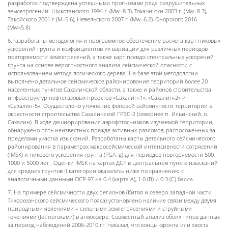
разработок подтверждена успешными прогнозами ряда разрушительных
землетрясений: Шикотанского 1994 г. (Mw=8.3), Токачи-оки 2003 г. (Mw=8.3),
Такойского 2001 г (M=5.6), Невельского 2007 г. (Mw=6.2), Онорского 2016
(Mw=5.8)
6.Разработаны методология и программное обеспечение расчета карт пиковых
ускорений грунта и коэффициентов их вариации для различных периодов
повторяемости землетрясений, а также карт псевдо-спектральных ускорений
грунта на основе вероятностного анализа сейсмической опасности с
использованием метода логического дерева. На базе этой методологии
выполнено детальное сейсмическое районирование территорий более 20
населенных пунктов Сахалинской области, а также и районов строительства
инфраструктур нефтегазовых проектов «Сахалин-1», «Сахалин-2» и
«Сахалин-5». Осуществлено уточнение фоновой сейсмичности территории в
окрестности строительства Сахалинской ГРЭС-2 (севернее п. Ильинский, о.
Сахалин). В ходе дешифрирования аэрофотоснимков изучаемой территории,
обнаружено пять неизвестных прежде активных разломов, расположенных за
пределами участка изысканий. Разработаны карты детального сейсмического
районирования в параметрах макросейсмической интенсивности сотрясений
(IMSK) и пикового ускорения грунта (PGA, g) для периодов повторяемости 500,
1000 и 5000 лет . Оценки IMSK на картах ДСР в центральном пункте изысканий
для средних грунтов II категории оказались ниже по сравнению с
аналогичными данными ОСР-97 на 0.4 (карта А), 1.0 (В) и 0.3 (С) балла.
7. На примере сейсмичности двух регионов (Китая и северо-западной части
Тихоокеанского сейсмического пояса) установлено наличие связи между двумя
природными явлениями – сильными землетрясениями и струйными
течениями (Jet потоками) в атмосфере. Совместный анализ обоих типов данных
за период наблюдений 2006-2010 гг. показал, что концы фронта или хвоста