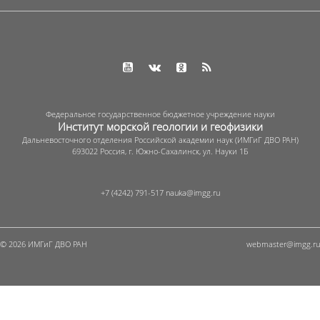
Федеральное государственное бюджетное учреждение науки
Институт морской геологии и геофизики
Дальневосточного отделения Российской академии наук (ИМГиГ ДВО РАН)
693022 Россия, г. Южно-Сахалинск, ул. Науки 1Б
+7 (4242) 791-517
© 2026 ИМГиГ ДВО РАН