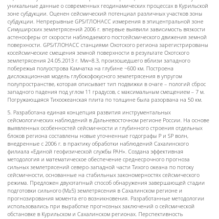
уникальные данные о современных геодинамических процессах в Курильской
зоне субдукции. Оценен сейсмический потенциал различных участков зоны
субдукции. Непрерывные GPS/ГЛОНАСС измерения в эпицентральной зоне
Симуширских землетрясений 2006 г. впервые выявили зависимость вязкости
астеносферы от скорости наблюдаемого постсейсмического движения земной
поверхности. GPS/ГЛОНАСС станциями Охотского региона зарегистрированы
косейсмические смещения земной поверхности в результате Охотского
землетрясения 24.05.2013 г. Mw=8.3, произошедшего вблизи западного
побережья полуострова Камчатка на глубине ~600 км. Построена
дислокационная модель глубокофокусного землетрясения в упругом
полупространстве, которая описывает тип подвижки в очаге – пологий сброс
западного падения под углом 11 градусов, с максимальным смещением – 7 м.
Погружающаяся Тихоокеанская плита по толщине была разорвана на 50 км.
5. Разработана единая концепция развития инструментальных
сейсмологических наблюдений в Дальневосточном регионе России. На основе
выявленных особенностей сейсмичности и глубинного строения отдельных
блоков региона составлены новые уточненные годографы Р и SP волн,
внедренные с 2006 г. в практику обработки наблюдений Сахалинского
филиала «Единой геофизической службы РАН». Создана эффективная
методология и математическое обеспечение среднесрочного прогноза
сильных землетрясений северо-западной части Тихого океана по потоку
сейсмичности, основанные на стабильных закономерностях сейсмического
режима. Предложен двухэтапный способ обнаружения завершающей стадии
подготовки сильного (М≥5) землетрясения в Сахалинском регионе и
прогнозирования момента его возникновения. Разработанные методологии
использовались при выработке прогнозных заключений о сейсмической
обстановке в Курильском и Сахалинском регионах. Перспективность