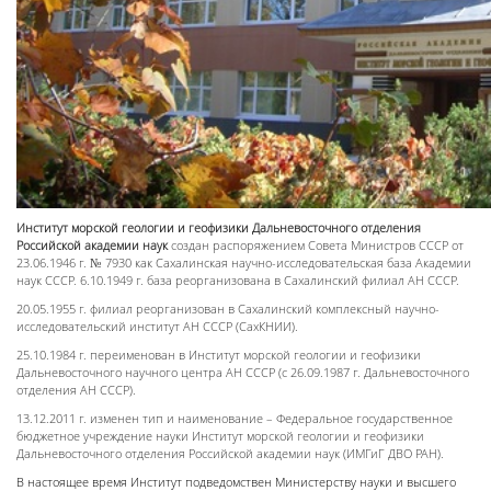
Институт морской геологии и геофизики Дальневосточного отделения
Российской академии наук
создан распоряжением Совета Министров СССР от
23.06.1946 г. № 7930 как Сахалинская научно-исследовательская база Академии
наук СССР. 6.10.1949 г. база реорганизована в Сахалинский филиал АН СССР.
20.05.1955 г. филиал реорганизован в Сахалинский комплексный научно-
исследовательский институт АН СССР (СахКНИИ).
25.10.1984 г. переименован в Институт морской геологии и геофизики
Дальневосточного научного центра АН СССР (с 26.09.1987 г. Дальневосточного
отделения АН СССР).
13.12.2011 г. изменен тип и наименование – Федеральное государственное
бюджетное учреждение науки Институт морской геологии и геофизики
Дальневосточного отделения Российской академии наук (ИМГиГ ДВО РАН).
В настоящее время Институт подведомствен Министерству науки и высшего