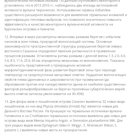
вулканическим пепловым облакам. По данным спутникового мониторинга
установлено, что в 2013-2016 гг., наблюдалось два эпизода эксплозивной
активности вулкана Чиринкотан. Использование сервиса VolSatView
существенно расширило возможности для выявления термальных аномалий и
идентификации пепловых выбросов, что позволило значительно повысить
эффективность и качество мониторинга вулканической активности на
Курильских островах и Камчатке.
12.
Впервые в мире рассмотрены механизмы размыва берегов с избытком
наносов в зоне пляжа, природной волногасящей системы.
Основные
закономерности пространственной структуры разрушения берегов северо-
восточного Сахалина определяют явления ритмичности в проявлении
процессов размыва. Установлены ритмы размыва с длиной волны 1.3, 2.0, 4.0,
5.6, 8.5, 11.6, 25.6, 64 км, определены механизмы их возникновения. Показана
ошибочность представлений о прекращении активной
морфолитодинамической фазы развития береговой зоны при переходе
температур на среднесуточные минусовые отметки. Ухудшение волногасящих
свойств пляжа (дренажных и шероховатости) при промерзании (до
образования припая или наледи) является одним из наиболее существенных
факторов рельефообразования на берегах приливных субарктических морей,
высота отметок заплеска увеличивается на 30-45%
)
13. Для флоры мхов и лишайников острова Сахалин выявлены 32 новых вида
лишайников, из них вид Physcia dimidiata (Arnold) Nyl. является новым для
Дальнего Востока России. На Кунашире на термальных источниках вулкана
Головнина и на Столбовских термальных источниках выявлены два новых для
острова вида мхов Meesia triquetra Angstr. и Stereodon plumaeformis Mitt. Для
трех редких видов мхов (Sphagnum fallax H. Klinggr., S. fimbriatum Wilson, S.
palustre L.) выявлены новые места их произрастания.