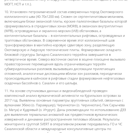
МОГТ, НСП и т.п.).
10
. Установлен петрохимический состав изверженных пород Охотоморского
коллизионного шва (40-70х1200 км). Сложен он серпентинитовым меланжем,
включающим блоки океанской плиты, юрские-палеогеновые базальты которой
сформировались в спрединговых зонах (MORB), в океанских внутриплитных
(WPB), островодужных и окраинно-морских (IAB) обстановках, а
континентальные базальты – в континентальных рифтовых, островодужных и
трапповых обстановках. В современное время этот коллизионный шов
трансформирован в мантийно-коровую сдвиговую зону, разделяющую
Охотоморскую и Амурскую тектонические плиты.
Формирование складчато-
блоковой структуры Западно-Сахалинского террейна завершается в
четвертичное время. Северо-восточное сжатие в эоцене-плиоцене вызывало
правосторонние перемещения вдоль ограничивающих террейн
субмеридиональных разломов, вызывавших дислокации прилегающих
отложений, аналогичные дислокациям вблизи зон разломов, периодически
происходившим в кайнозое в рифтовые стадии формирования нефтегазовых
осадочных бассейнов о. Сахалин и его шельфа.
11. На основе спутниковых данных и видеонаблюдений проведен
комплексный анализ вулканической активности на Курильских островах за
2017 год. Выявлены основные параметры эруптивных событий, связанных с
вулканами Эбеко (о. Парамушир), Чиринкотан (о. Чиринкотан), Пик Сарычева
(о. Матуа) и Кудрявый (о. Итуруп). Даны рекомендации по использованию ДЗЗ
для выявления термальных аномалий как предвестников вулканических
извержений и динамики распространения пепловых облаков. Результаты
мониторинга группой SVERT в оперативном режиме передавались ГО и ЧС
Сахалинской области и международные консультативные центры по