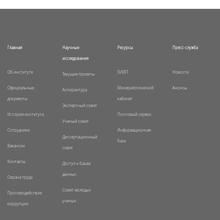
Главная
Научные
Ресурсы
Пресс-служба
исследования
Об институте
SVERT
Новости
Текущие проекты
Официальные
Минералогический
Анонсы
Аспирантура
документы
кабинет
Экспертный совет
История института
Почтовый сервис
Ученый совет
Сотрудники
Информационная
Диссертационный
база
Вакансии
совет
Контакты
Доступ к базам
данных
Охрана труда
Совет молодых
Противодействие
ученых
коррупции