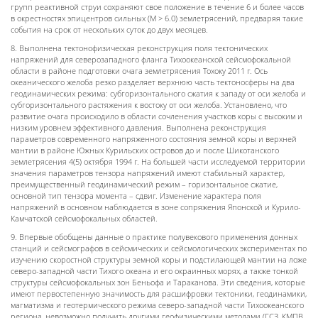
групп реактивной струи сохраняют свое положение в течение 6 и более часов
в окрестностях эпицентров сильных (М > 6.0) землетрясений, предваряя такие
события на срок от нескольких суток до двух месяцев.
8
. Выполнена тектонофизическая реконструкция поля тектонических
напряжений для северо­западного фланга Тихоокеанской сейсмофокальной
области в районе подготовки очага землетрясения Тохоку 2011 г. Ось
океанического желоба резко разделяет верхнюю часть тектоносферы на два
геодинамических режима: субгоризонтального сжатия к западу от оси желоба и
субгоризонтального растяжения к востоку от оси желоба. Установлено, что
развитие очага происходило в области сочленения участков коры с высоким и
низким уровнем эффективного давления.
Выполнена реконструкция
параметров современного напряженного состояния земной коры и верхней
мантии в районе Южных Курильских островов до и после Шикотанского
землетрясения 4(5) октября 1994 г. На большей части исследуемой территории
значения параметров тензора напряжений имеют стабильный характер,
преимущественный геодинамический режим – горизонтальное сжатие,
основной тип тензора момента – сдвиг. Изменение характера поля
напряжений в основном наблюдается в зоне сопряжения Японской и Курило-
Камчатской сейсмофокальных областей.
9. Впервые обобщены данные о практике полувекового применения донных
станций и сейсмографов в сейсмических и сейсмологических экспериментах по
изучению скоростной структуры земной коры и подстилающей мантии на ложе
северо-западной части Тихого океана и его окраинных морях, а также тонкой
структуры сейсмофокальных зон Беньофа и Тараканова. Эти сведения, которые
имеют первостепенную значимость для расшифровки тектоники, геодинамики,
магматизма и геотермического режима северо-западной части Тихоокеанского
региона, невозможно получить другими геофизическими методами (ГСЗ, КМПВ,