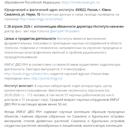
образования Российской Федерации,
https://minobrnauki.gov.ru/
Юридический и фактический адрес института:
693022, Россия, г. Южно-
Сахалинск, ул. Науки, 1Б
Контактные данные и схема проезда приведены на
странице
http://www.imgg.ru/ru/contact
С 28 апреля 2026 г. исполняющим обязанности директора Института назначен
доктор физ.- мат наук
Ковалев Дмитрий Петрович
.
Ц
елью и предметом деятельности
Института является выполнение
фундаментальных, поисковых и прикладных научных исследований в области
геологии, геофизики и геоэкологии, направленных на изучение природных и
техногенных катастрофических явлений и проблем рационального
природопользования.
ИМГиГ ДВО РАН в соответствии со своим Уставом осуществляет издательскую
деятельность. Ежегодно выпускается 3–4 монографии,
http://books.imgg.ru/index.htm
, издается научный журнал «Геосистемы
переходных зон»,
http://journal.imgg.ru/
Институт включает:
8 научных лабораторий, отдел аспирантуры, центр
коллективного пользования. Фактическая численность персонала (на
20.05.2026 г.) – 113 человек, в том числе 57 научных работников (из них 6
докторов и 31 кандидат наук).
Средний возраст научных сотрудников ИМГиГ
ДВО РАН в настоящее время менее 50 лет.
Фонды ИМГиГ ДВО РАН содержат научные коллекции образцов природных
объектов, главным образом собранных на Сахалине и Курильских островах:
минералов, спилов древесных растений Сахалина и Курильских островов,
сосудистых растений, мохообразных и лишайников, зоологическую коллекцию.