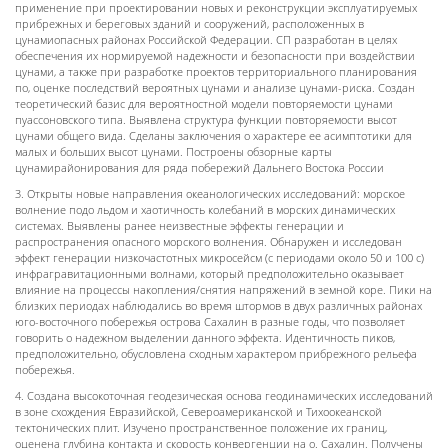
применение при проектировании новых и реконструкции эксплуатируемых
прибрежных и береговых зданий и сооружений, расположенных в
цунамиопасных районах Российской Федерации. СП разработан в целях
обеспечения их нормируемой надежности и безопасности при воздействии
цунами, а также при разработке проектов территориального планирования
по, оценке последствий вероятных цунами и анализе цунами-риска. Создан
теоретический базис для вероятностной модели повторяемости цунами
пуассоновского типа. Выявлена структура функции повторяемости высот
цунами общего вида. Сделаны заключения о характере ее асимптотики для
малых и больших высот цунами. Построены обзорные карты
цунамирайонирования для ряда побережий Дальнего Востока России
3. Открыты новые направления океанологических исследований: морское
волнение подо льдом и хаотичность колебаний в морских динамических
системах. Выявлены ранее неизвестные эффекты генерации и
распространения опасного морского волнения. Обнаружен и исследован
эффект генерации низкочастотных микросейсм (с периодами около 50 и 100 с)
инфрагравитационными волнами, который предположительно оказывает
влияние на процессы накопления/снятия напряжений в земной коре. Пики на
близких периодах наблюдались во время штормов в двух различных районах
юго-восточного побережья острова Сахалин в разные годы, что позволяет
говорить о надежном выделении данного эффекта. Идентичность пиков,
предположительно, обусловлена сходным характером прибрежного рельефа
побережья.
4. Создана высокоточная геодезическая основа геодинамических исследований
в зоне схождения Евразийской, Североамериканской и Тихоокеанской
тектонических плит. Изучено пространственное положение их границ,
оценена глубина контакта и скорость конвергенции на о. Сахалин. Получены