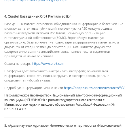
4. Questel. База
данных
Orbit Premium edition
База данных патентного поиска, объединяющая информацию о более чем 122
миллионах патентных публикаций, полученную из 120 международных
патентных ведомств, включая РосПатент, Всемирную организацию
интеллектуальной собственности (ВОИС), Европейскую патентную
организацию. База включает не только зарегистрированные патенты, но и
документы от стадии заявки до регистрации. Большинство документов
содержат аннотации на английском языке, полные тексты документов
приводятся на языке оригинала.
Ссылка на ресурс:
https://www.orbit.com
Платформа дает возможность настраивать интерфейс, обмениваться
информацией, сохранять поиск, загружать и экспортировать файлы и
осуществлять глубокий анализ.
Подробную информацию можно найти
https://podpiska.rcsi.science/resources/30/
Некоммерческое партнерство «Национальный электронно-информационный
консорциум» (НП НЭИКОН) в рамках государственного контракта с
Министерством науки и высшего образования Российской Федерации №
07.551.11.4002
5. «Архив научных журналов» Некоммерческого партнерства «Национальный