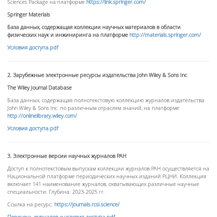
Sciences Package на платформе
https://link.springer.com/
Springer
Materials
База данных, содержащая коллекции научных материалов в области
физических наук и инжиниринга на платформе
http://materials.springer.com/
Условия доступа.pdf
2. Зарубежные электронные ресурсы издательства John Wiley & Sons Inc
The
Wiley
Journal
Database
База данных, содержащая полнотекстовую коллекцию журналов издательства
John Wiley & Sons Inc. по различным отраслям знаний, на платформе
http
://
onlinelibrary
.
wiley
.
com
/
Условия доступа.pdf
3. Электронные версии научных журналов РАН
Доступ к полнотекстовым выпускам коллекции журналов РАН осуществляется на
Национальной платформе периодических научных изданий РЦНИ. Коллекция
включает 141 наименование журналов, охватывающих различные научные
специальности. Глубина:
2023-2025 гг.
Ссылка на ресурс:
https://journals.rcsi.science/
Перечень журналов и условия доступа.pdf