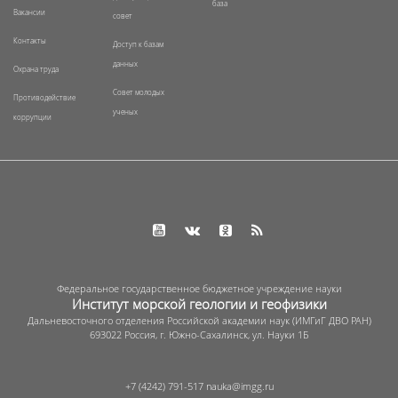
база
Вакансии
совет
Контакты
Доступ к базам
данных
Охрана труда
Совет молодых
Противодействие
ученых
коррупции
Федеральное государственное бюджетное учреждение науки
Институт морской геологии и геофизики
Дальневосточного отделения Российской академии наук (ИМГиГ ДВО РАН)
693022 Россия, г. Южно-Сахалинск, ул. Науки 1Б
+7 (4242) 791-517