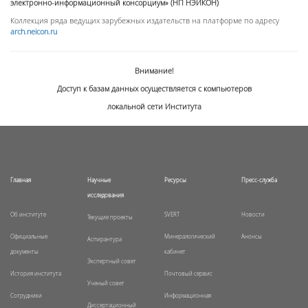
электронно-информационный консорциум» (НП НЭИКОН)
Коллекция ряда ведущих зарубежных издательств на платформе по адресу
arch.neicon.ru
Внимание!
Доступ к базам данных осуществляется с компьютеров
локальной сети Института
Главная
Научные
Ресурсы
Пресс-служба
исследования
Об институте
SVERT
Новости
Текущие проекты
Официальные
Минералогический
Анонсы
Аспирантура
документы
кабинет
Экспертный совет
История института
Почтовый сервис
Ученый совет
Сотрудники
Информационная
Диссертационный