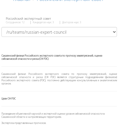
Российский экспертный совет
Сотрудников: 12
Кандидатов наук: 3
Докторов наук: 3
Сахалинский филиал Российского экспертного совета по прогнозу землетрясений, оценке
сейсмической опасности и риска (СФ РЭС)
Сахалинский филиал Российского экспертного совета по прогнозу землетрясений, оценке
сейсмической опасности и риска (СФ РЭС) является структурным подразделением (филиалом)
Российского экспертного совета (РЭС), постоянно действующим консультативным и аналитическим
органом.
Цели СФ РЭС
Проведение объективной научной и экспертной оценки уровня сейсмической опасности в
Сахалинской области и на прилегающих территориях.
Экспертиза представленных прогнозов.