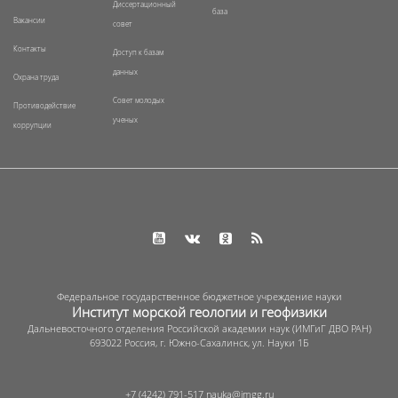
Диссертационный
база
Вакансии
совет
Контакты
Доступ к базам
данных
Охрана труда
Совет молодых
Противодействие
ученых
коррупции
Федеральное государственное бюджетное учреждение науки
Институт морской геологии и геофизики
Дальневосточного отделения Российской академии наук (ИМГиГ ДВО РАН)
693022 Россия, г. Южно-Сахалинск, ул. Науки 1Б
+7 (4242) 791-517