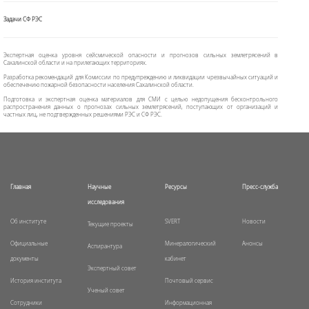
Задачи СФ РЭС
Экспертная оценка уровня сейсмической опасности и прогнозов сильных землетрясений в
Сахалинской области и на прилегающих территориях.
Разработка рекомендаций для Комиссии по предупреждению и ликвидации чрезвычайных ситуаций и
обеспечению пожарной безопасности населения Сахалинской области.
Подготовка и экспертная оценка материалов для СМИ с целью недопущения бесконтрольного
распространения данных о прогнозах сильных землетрясений, поступающих от организаций и
частных лиц, не подтвержденных решениями РЭС и СФ РЭС.
Главная
Научные
Ресурсы
Пресс-служба
исследования
Об институте
SVERT
Новости
Текущие проекты
Официальные
Минералогический
Анонсы
Аспирантура
документы
кабинет
Экспертный совет
История института
Почтовый сервис
Ученый совет
Сотрудники
Информационная