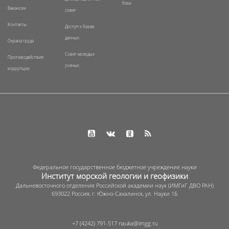
база
Вакансии
совет
Контакты
Доступ к базам
данных
Охрана труда
Совет молодых
Противодействие
ученых
коррупции
Федеральное государственное бюджетное учреждение науки
Институт морской геологии и геофизики
Дальневосточного отделения Российской академии наук (ИМГиГ ДВО РАН)
693022 Россия, г. Южно-Сахалинск, ул. Науки 1Б
+7 (4242) 791-517