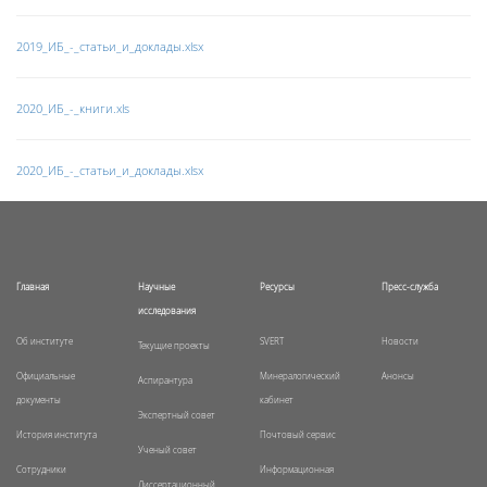
2019_ИБ_-_статьи_и_доклады.xlsx
2020_ИБ_-_книги.xls
2020_ИБ_-_статьи_и_доклады.xlsx
Главная
Научные
Ресурсы
Пресс-служба
исследования
Об институте
SVERT
Новости
Текущие проекты
Официальные
Минералогический
Анонсы
Аспирантура
документы
кабинет
Экспертный совет
История института
Почтовый сервис
Ученый совет
Сотрудники
Информационная
Диссертационный