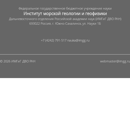
Федеральное государственное бюджетное учреждение науки
Институт морской геологии и геофизики
Дальневосточного отделения Российской академии наук (ИМГиГ ДВО РАН)
693022 Россия, г. Южно-Сахалинск, ул. Науки 1Б
+7 (4242) 791-517
© 2026 ИМГиГ ДВО РАН