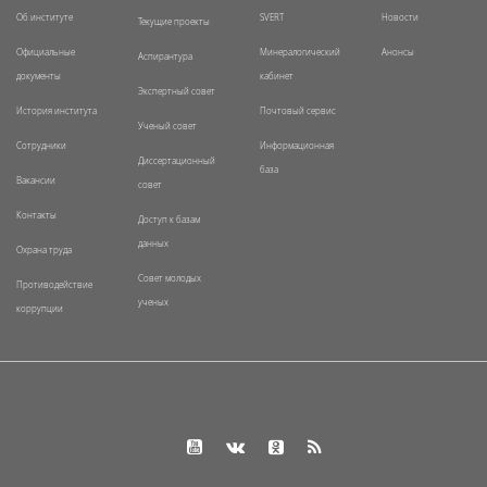
Об институте
SVERT
Новости
Текущие проекты
Официальные
Минералогический
Анонсы
Аспирантура
документы
кабинет
Экспертный совет
История института
Почтовый сервис
Ученый совет
Сотрудники
Информационная
Диссертационный
база
Вакансии
совет
Контакты
Доступ к базам
данных
Охрана труда
Совет молодых
Противодействие
ученых
коррупции