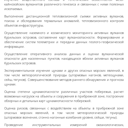
кайнозойских вулканитов различного генезиса и связанных с ними полезных
ископаемых.
Выполнение дистанционной тепловизионной съемки активных вулканов,
поиска и обследования термальных аномалий, тепловизионного контроля
объектов инфраструктуры.
Осуществление наземного и космического мониторинга активных вулканов
Курильских островов, составление карт вулканоопасности. Формирование и
обеспечение систем телеметрии и передачи данных геолого-геофизической
информации.
Осуществление оперативного анализа данных и оценки вулканической
опасности для населенных пунктов, находящихся вблизи активных вулканов
Курильских островов.
Экспериментальное изучение цунами и других опасных морских явлений, в
том числе метеорологической природы (штормовых нагонов, метеоцунами,
сейш, тягунов). Совершенствование методов раннего обнаружения и прогноза
цунами.
Оценка степени цунамиопасности различных участков побережья, расчет
возможных нагрузок на объекты и сооружения в прибрежной зоне, построение
обзорных и детальных карт цунамиопасности побережий.
Оценка рисков, связанных с воздействием на объекты в прибрежной зоне
опасных морских явлений, в том числе метеорологической природы
(штормовое волнение, сгонно-нагонные колебания уровня, сейши, тягуны).
Проведение инструментальных измерений океанологических,