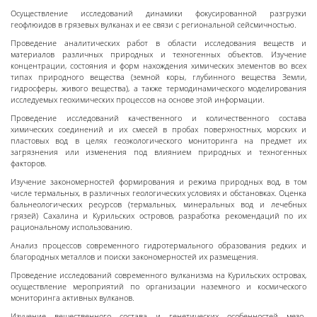
Осуществление исследований динамики фокусированной разгрузки
геофлюидов в грязевых вулканах и ее связи с региональной сейсмичностью.
Проведение аналитических работ в области исследования веществ и
материалов различных природных и техногенных объектов. Изучение
концентрации, состояния и форм нахождения химических элементов во всех
типах природного вещества (земной коры, глубинного вещества Земли,
гидросферы, живого вещества), а также термодинамического моделирования
исследуемых геохимических процессов на основе этой информации.
Проведение исследований качественного и количественного состава
химических соединений и их смесей в пробах поверхностных, морских и
пластовых вод в целях геоэкологического мониторинга на предмет их
загрязнения или изменения под влиянием природных и техногенных
факторов.
Изучение закономерностей формирования и режима природных вод, в том
числе термальных, в различных геологических условиях и обстановках. Оценка
бальнеологических ресурсов (термальных, минеральных вод и лечебных
грязей) Сахалина и Курильских островов, разработка рекомендаций по их
рациональному использованию.
Анализ процессов современного гидротермального образования редких и
благородных металлов и поиски закономерностей их размещения.
Проведение исследований современного вулканизма на Курильских островах,
осуществление мероприятий по организации наземного и космического
мониторинга активных вулканов.
Изучение вещественного состава и генетических особенностей мезо-