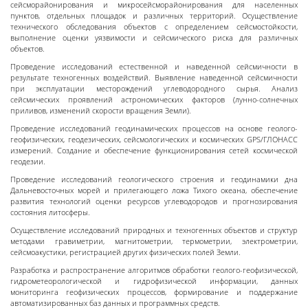
сейсморайонирования и микросейсморайонирования для населенных
пунктов, отдельных площадок и различных территорий. Осуществление
технического обследования объектов с определением сейсмостойкости,
выполнение оценки уязвимости и сейсмического риска для различных
объектов.
Проведение исследований естественной и наведенной сейсмичности в
результате техногенных воздействий. Выявление наведенной сейсмичности
при эксплуатации месторождений углеводородного сырья. Анализ
сейсмических проявлений астрономических факторов (лунно-солнечных
приливов, изменений скорости вращения Земли).
Проведение исследований геодинамических процессов на основе геолого-
геофизических, геодезических, сейсмологических и космических GPS/ГЛОНАСС
измерений. Создание и обеспечение функционирования сетей космической
геодезии.
Проведение исследований геологического строения и геодинамики дна
Дальневосточных морей и прилегающего ложа Тихого океана, обеспечение
развития технологий оценки ресурсов углеводородов и прогнозирования
состояния литосферы.
Осуществление исследований природных и техногенных объектов и структур
методами гравиметрии, магнитометрии, термометрии, электрометрии,
сейсмоакустики, регистрацией других физических полей Земли.
Разработка и распространение алгоритмов обработки геолого-геофизической,
гидрометеорологической и гидрофизической информации, данных
мониторинга геофизических процессов, формирование и поддержание
автоматизированных баз данных и программных средств.