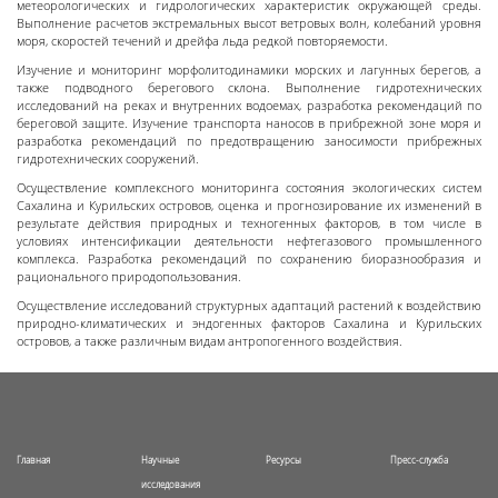
метеорологических и гидрологических характеристик окружающей среды.
Выполнение расчетов экстремальных высот ветровых волн, колебаний уровня
моря, скоростей течений и дрейфа льда редкой повторяемости.
Изучение и мониторинг морфолитодинамики морских и лагунных берегов, а
также подводного берегового склона. Выполнение гидротехнических
исследований на реках и внутренних водоемах, разработка рекомендаций по
береговой защите. Изучение транспорта наносов в прибрежной зоне моря и
разработка рекомендаций по предотвращению заносимости прибрежных
гидротехнических сооружений.
Осуществление комплексного мониторинга состояния экологических систем
Сахалина и Курильских островов, оценка и прогнозирование их изменений в
результате действия природных и техногенных факторов, в том числе в
условиях интенсификации деятельности нефтегазового промышленного
комплекса. Разработка рекомендаций по сохранению биоразнообразия и
рационального природопользования.
Осуществление исследований структурных адаптаций растений к воздействию
природно-климатических и эндогенных факторов Сахалина и Курильских
островов, а также различным видам антропогенного воздействия.
Главная
Научные
Ресурсы
Пресс-служба
исследования