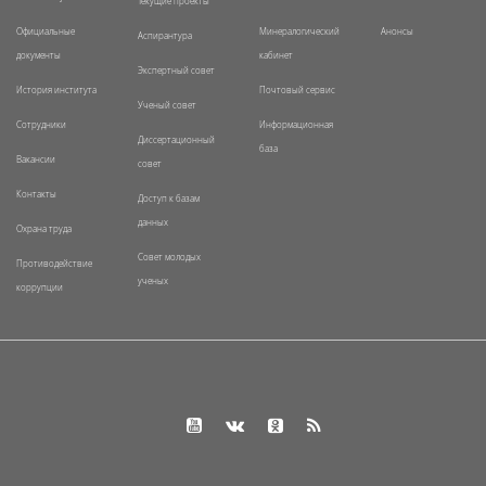
Текущие проекты
Официальные
Минералогический
Анонсы
Аспирантура
документы
кабинет
Экспертный совет
История института
Почтовый сервис
Ученый совет
Сотрудники
Информационная
Диссертационный
база
Вакансии
совет
Контакты
Доступ к базам
данных
Охрана труда
Совет молодых
Противодействие
ученых
коррупции