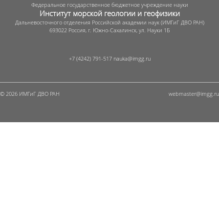
Федеральное государственное бюджетное учреждение науки
Институт морской геологии и геофизики
Дальневосточного отделения Российской академии наук (ИМГиГ ДВО РАН)
693022 Россия, г. Южно-Сахалинск, ул. Науки 1Б
+7 (4242) 791-517
© 2026 ИМГиГ ДВО РАН