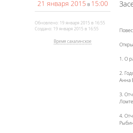
21 января 2015
15:00
Зас
в
Обновлено: 19 января 2015 в 16:55
Создано: 19 января 2015 в 16:55
Повес
Время сахалинское
Откры
1. О 
2. Го
Анна 
3. От
Ломте
4. От
Рыбин