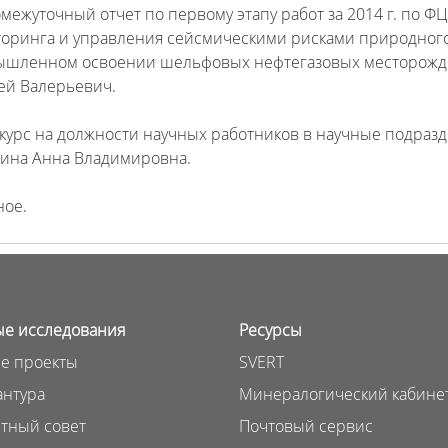
омежуточный отчет по первому этапу работ за 2014 г. по Ф
оринга и управления сейсмическими рисками природного
шленном освоении шельфовых нефтегазовых месторождени
ей Валерьевич.
нкурс на должности научных работников в научные подразде
ина Анна Владимировна.
ное.
е исследования
Ресурсы
е проекты
SVERT
нтура
Минералогический кабине
тный совет
Почтовый сервис