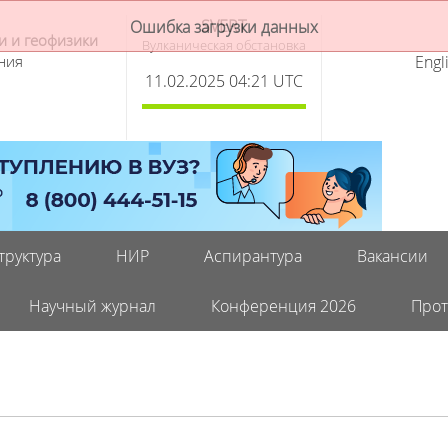
SVERT
и и геофизики
Вулканическая обстановка
ния
Engl
11.02.2025 04:21 UTC
труктура
НИР
Аспирантура
Вакансии
Научный журнал
Конференция 2026
Прот