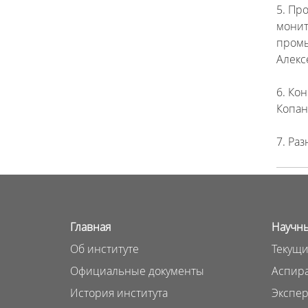
5. Пр
монит
промы
Алекс
6. Ко
Копан
7. Раз
Главная
Научны
Об институте
Текущи
Официальные документы
Аспира
История института
Экспер