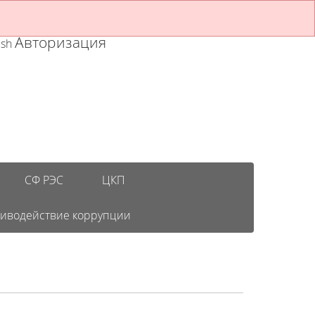
Авторизация
ish
СФ РЭС
ЦКП
иводействие коррупции