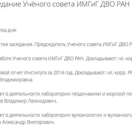
едание Учёного совета ИМГиГ ДВО РАН
тка дня:
тие заседания. Председатель Ученого совета ИМГиГ ДВО Р
работе Ученого совета ИМГиГ ДВО РАН. Докладывают: чл.-к
довой отчет Института за 2014 год. Докладывают: чл.-корр.
Владимировна.
чет о деятельности лаборатории геодинамики и морской геоло
в Владимир Леонидович.
чет о деятельности лаборатории вулканологии и вулканоопасн
 Александр Викторович.