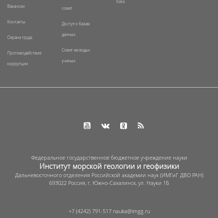
база
Вакансии
совет
Контакты
Доступ к базам
данных
Охрана труда
Совет молодых
Противодействие
ученых
коррупции
Федеральное государственное бюджетное учреждение науки
Институт морской геологии и геофизики
Дальневосточного отделения Российской академии наук (ИМГиГ ДВО РАН)
693022 Россия, г. Южно-Сахалинск, ул. Науки 1Б
+7 (4242) 791-517