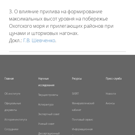
3. О влияние прилива на формирование
максимальных высот уровня на побережье
Охотского моря и прилегающих районов при
цунами и штормовых нагонах.
Докл.:
Г.В. Шевченко
.
Главная
Научные
Ресурсы
Пресс-служба
исследования
Об институте
SVERT
Новости
Текущие проекты
Официальные
Минералогический
Анонсы
Аспирантура
документы
кабинет
Экспертный совет
История института
Почтовый сервис
Ученый совет
Сотрудники
Информационная
Диссертационный