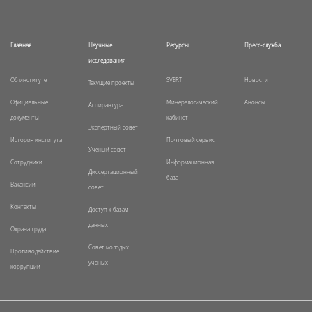
Главная
Научные
Ресурсы
Пресс-служба
исследования
Об институте
SVERT
Новости
Текущие проекты
Официальные
Минералогический
Анонсы
Аспирантура
документы
кабинет
Экспертный совет
История института
Почтовый сервис
Ученый совет
Сотрудники
Информационная
Диссертационный
база
Вакансии
совет
Контакты
Доступ к базам
данных
Охрана труда
Совет молодых
Противодействие
ученых
коррупции