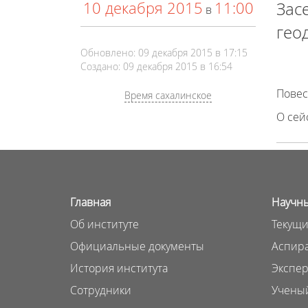
10 декабря 2015
11:00
Зас
в
гео
Обновлено: 09 декабря 2015 в 17:15
Создано: 09 декабря 2015 в 16:54
Повес
Время сахалинское
О сей
Главная
Научны
Об институте
Текущи
Официальные документы
Аспира
История института
Экспер
Сотрудники
Ученый