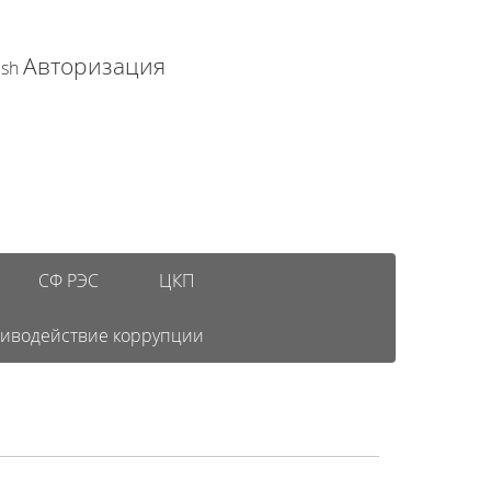
Авторизация
ish
СФ РЭС
ЦКП
иводействие коррупции