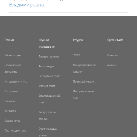
Владимировна.
Главная
Научные
Ресурсы
Пресс-служба
исследования
Об институте
SVERT
Новости
Текущие проекты
Официальные
Минералогический
Анонсы
Аспирантура
документы
кабинет
Экспертный совет
История института
Почтовый сервис
Ученый совет
Сотрудники
Информационная
Диссертационный
база
Вакансии
совет
Контакты
Доступ к базам
данных
Охрана труда
Совет молодых
Противодействие
ученых