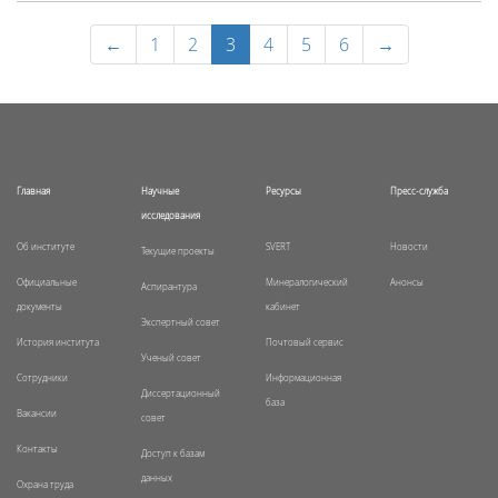
←
1
2
3
4
5
6
→
Главная
Научные
Ресурсы
Пресс-служба
исследования
Об институте
SVERT
Новости
Текущие проекты
Официальные
Минералогический
Анонсы
Аспирантура
документы
кабинет
Экспертный совет
История института
Почтовый сервис
Ученый совет
Сотрудники
Информационная
Диссертационный
база
Вакансии
совет
Контакты
Доступ к базам
данных
Охрана труда