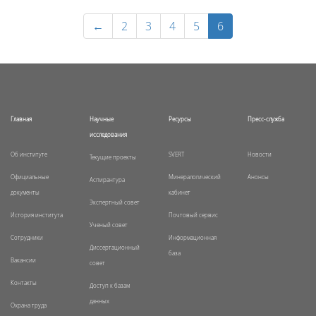
←
2
3
4
5
6
Главная
Научные
Ресурсы
Пресс-служба
исследования
Об институте
SVERT
Новости
Текущие проекты
Официальные
Минералогический
Анонсы
Аспирантура
документы
кабинет
Экспертный совет
История института
Почтовый сервис
Ученый совет
Сотрудники
Информационная
Диссертационный
база
Вакансии
совет
Контакты
Доступ к базам
данных
Охрана труда