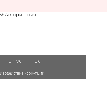
Авторизация
ish
СФ РЭС
ЦКП
иводействие коррупции