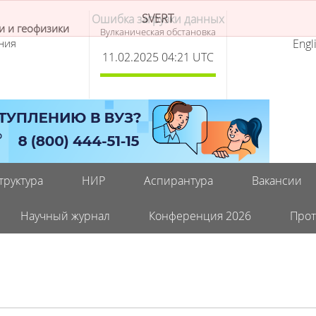
SVERT
и и геофизики
Вулканическая обстановка
ния
Engl
11.02.2025 04:21 UTC
труктура
НИР
Аспирантура
Вакансии
Научный журнал
Конференция 2026
Прот