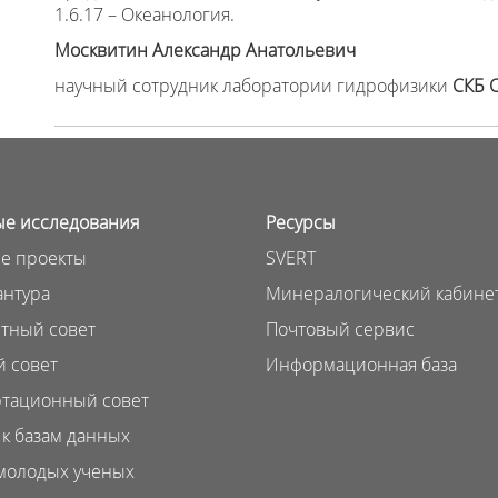
1.6.17 – Океанология.
Москвитин Александр Анатольевич
научный сотрудник лаборатории гидрофизики
СКБ 
е исследования
Ресурсы
е проекты
SVERT
нтура
Минералогический кабине
тный совет
Почтовый сервис
 совет
Информационная база
тационный совет
 к базам данных
молодых ученых