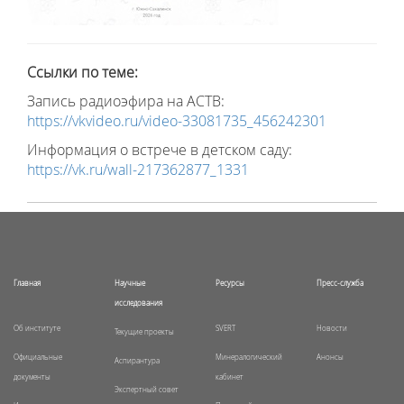
Ссылки по теме:
Запись радиоэфира на АСТВ:
https://vkvideo.ru/video-33081735_456242301
Информация о встрече в детском саду:
https://vk.ru/wall-217362877_1331
Главная
Научные
Ресурсы
Пресс-служба
исследования
Об институте
SVERT
Новости
Текущие проекты
Официальные
Минералогический
Анонсы
Аспирантура
документы
кабинет
Экспертный совет