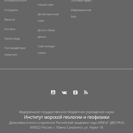
История института
Почтовый сервис
Ученый совет
Сотрудники
Информационная
Диссертационный
база
Вакансии
совет
Контакты
Доступ к базам
данных
Охрана труда
Совет молодых
Противодействие
ученых
коррупции
Федеральное государственное бюджетное учреждение науки
Институт морской геологии и геофизики
Дальневосточного отделения Российской академии наук (ИМГиГ ДВО РАН)
693022 Россия, г. Южно-Сахалинск, ул. Науки 1Б