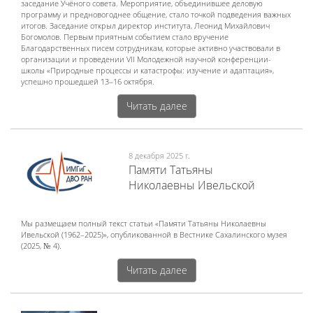
заседание Учёного совета. Мероприятие, объединившее деловую
программу и предновогоднее общение, стало точкой подведения важных
итогов. Заседание открыл директор института, Леонид Михайлович
Богомолов. Первым приятным событием стало вручение
Благодарственных писем сотрудникам, которые активно участвовали в
организации и проведении VII Молодежной научной конференции-
школы «Природные процессы и катастрофы: изучение и адаптация»,
успешно прошедшей 13–16 октября.
Читать далее
8 декабря 2025 г.
Памяти Татьяны
Николаевны Ивельской
Мы размещаем полный текст статьи «Памяти Татьяны Николаевны
Ивельской (1962–2025)», опубликованной в Вестнике Сахалинского музея
(2025, № 4).
Читать далее