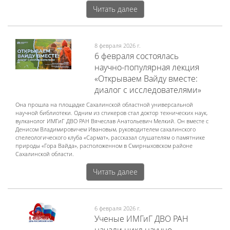
Читать далее
8 февраля 2026 г.
6 февраля состоялась
научно-популярная лекция
«Открываем Вайду вместе:
диалог с исследователями»
Она прошла на площадке Сахалинской областной универсальной
научной библиотеки. Одним из спикеров стал доктор технических наук,
вулканолог ИМГиГ ДВО РАН Вячеслав Анатольевич Мелкий. Он вместе с
Денисом Владимировичем Ивановым, руководителем сахалинского
спелеологического клуба «Сармат», рассказал слушателям о памятнике
природы «Гора Вайда», расположенном в Смирныховском районе
Сахалинской области.
Читать далее
6 февраля 2026 г.
Ученые ИМГиГ ДВО РАН