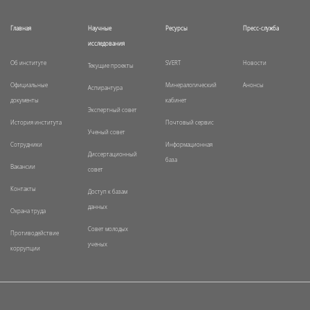
Главная
Научные
Ресурсы
Пресс-служба
исследования
Об институте
SVERT
Новости
Текущие проекты
Официальные
Минералогический
Анонсы
Аспирантура
документы
кабинет
Экспертный совет
История института
Почтовый сервис
Ученый совет
Сотрудники
Информационная
Диссертационный
база
Вакансии
совет
Контакты
Доступ к базам
данных
Охрана труда
Совет молодых
Противодействие
ученых
коррупции