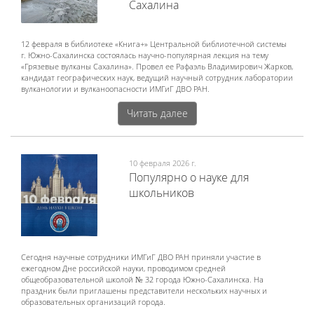
Сахалина
12 февраля в библиотеке «Книга+» Центральной библиотечной системы
г. Южно-Сахалинска состоялась научно-популярная лекция на тему
«Грязевые вулканы Сахалина». Провел ее Рафаэль Владимирович Жарков,
кандидат географических наук, ведущий научный сотрудник лаборатории
вулканологии и вулканоопасности ИМГиГ ДВО РАН.
Читать далее
10 февраля 2026 г.
Популярно о науке для
школьников
Сегодня научные сотрудники ИМГиГ ДВО РАН приняли участие в
ежегодном Дне российской науки, проводимом средней
общеобразовательной школой № 32 города Южно-Сахалинска. На
праздник были приглашены представители нескольких научных и
образовательных организаций города.