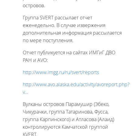
островов.
Группа SVERT рассылает отчет
еженедельно. В случае извержения
дополнительная информация рассылается
по мере поступления.
Отчет публикуется на сайтах ИМГиГ ДВО
РАН и АVО:
http://www.imgg.ru/ru/svert/reports
http://www.avo.alaska.edu/activity/avoreport.php?
v...
Вулканы островов Парамушир (Эбеко,
Чикурачки, группа Татаринова, Фусса,
группа Карпинского) и Атласова (Алаид)
контролируются Камчатской группой
KVERT.