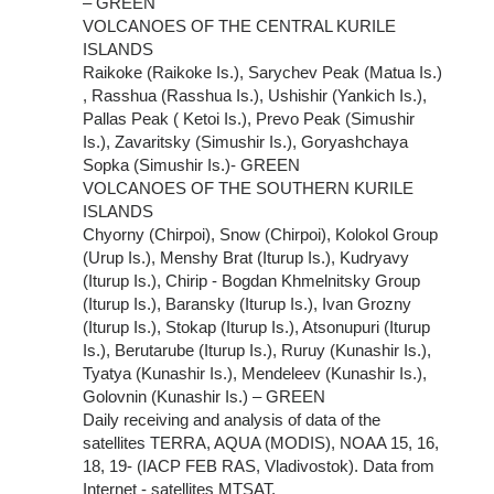
– GREEN
VOLCANOES OF THE CENTRAL KURILE
ISLANDS
Raikoke (Raikoke Is.), Sarychev Peak (Matua Is.)
, Rasshua (Rasshua Is.), Ushishir (Yankich Is.),
Pallas Peak ( Ketoi Is.), Prevo Peak (Simushir
Is.), Zavaritsky (Simushir Is.), Goryashchaya
Sopka (Simushir Is.)- GREEN
VOLCANOES OF THE SOUTHERN KURILE
ISLANDS
Chyorny (Chirpoi), Snow (Chirpoi), Kolokol Group
(Urup Is.), Menshy Brat (Iturup Is.), Kudryavy
(Iturup Is.), Chirip - Bogdan Khmelnitsky Group
(Iturup Is.), Baransky (Iturup Is.), Ivan Grozny
(Iturup Is.), Stokap (Iturup Is.), Atsonupuri (Iturup
Is.), Berutarube (Iturup Is.), Ruruy (Kunashir Is.),
Tyatya (Kunashir Is.), Mendeleev (Kunashir Is.),
Golovnin (Kunashir Is.) – GREEN
Daily receiving and analysis of data of the
satellites TERRA, AQUA (MODIS), NOAA 15, 16,
18, 19- (IACP FEB RAS, Vladivostok). Data from
Internet - satellites MTSAT.