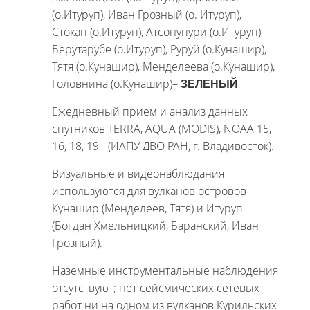
(о.Итуруп), Иван Грозный (о. Итуруп),
Стокап (о.Итуруп), Атсонупури (о.Итуруп),
Берутарубе (о.Итуруп), Руруй (о.Кунашир),
Тятя (о.Кунашир), Менделеева (о.Кунашир),
Головнина (о.Кунашир)–
ЗЕЛЕНЫЙ
Ежедневный прием и анализ данных
спутников TERRA, AQUA (MODIS), NOAA 15,
16, 18, 19 - (ИАПУ ДВО РАН, г. Владивосток).
Визуальные и видеонаблюдания
используются для вулканов островов
Кунашир (Менделеев, Тятя) и Итуруп
(Богдан Хмельницкий, Баранский, Иван
Грозный).
Наземные инструментальные наблюдения
отсутствуют; нет сейсмических сетевых
работ ни на одном из вулканов Курильских