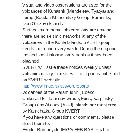
Visual and video observations are used for the
volcanoes of Kunashir (Mendeleev, Tyatya) and
Iturup (Bogdan Khmelnitsky Group, Baransky,
Ivan Grozny) Islands.
Surface instrumental observations are absent;
there are no seismic networks at any of the
volcanoes in the Kurile Islands. SVERT group
sends the report every week. During the eruption
the additional information is sent as it has been
obtained.
SVERT will issue these notices weekly unless
volcanic activity increases. The report is published
on SVERT web site:
http://www.imgg.ru/ru/svert/reports
Volcanoes of the Paramushir ( Ebeko,
Chikurachki, Tatarinov Group, Fuss, Karpinsky
Group) and Atlasov (Alaid) Islands are monitored
by Kamchatka Group KVERT.
If you have any questions or comments, please
direct them to:
Fyodor Romanyuk, IMGG FEB RAS, Yuzhno-