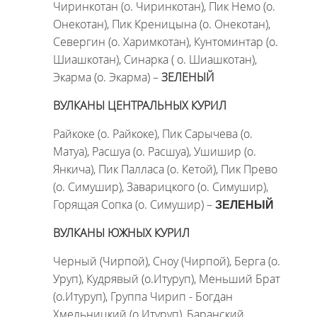
Чиринкотан (о. Чиринкотан),
Пик Немо (о.
Онекотан), Пик Креницына (о. Онекотан),
Севергин (о. Харимкотан), Кунтоминтар (о.
Шиашкотан), Синарка ( о. Шиашкотан),
Экарма (о. Экарма) –
ЗЕЛЕНЫЙ
ВУЛКАНЫ ЦЕНТРАЛЬНЫХ КУРИЛ
Райкоке (о. Райкоке), Пик Сарычева (о.
Матуа), Расшуа (о. Расшуа), Ушишир (о.
Янкича), Пик Палласа (о. Кетой), Пик Прево
(о. Симушир), Заварицкого (о. Симушир),
Горящая Сопка (о. Симушир) –
ЗЕЛЕНЫЙ
ВУЛКАНЫ ЮЖНЫХ КУРИЛ
Черный (Чирпой), Сноу (Чирпой), Берга (о.
Уруп), Кудрявый (о.Итуруп), Меньший Брат
(о.Итуруп), Группа Чирип - Богдан
Хмельницкий (о.Итуруп), Баранский