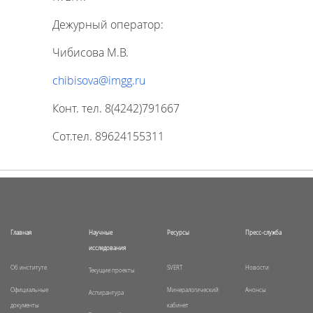
Дежурный оператор:
Чибисова М.В.
chibisova@imgg.ru
Конт. тел. 8(4242)791667
Сот.тел. 89624155311
Главная
Научные
Ресурсы
Пресс-служба
исследования
Об институте
SVERT
Новости
Текущие проекты
Официальные
Минералогический
Анонсы
Аспирантура
документы
кабинет