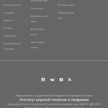
Экспертный совет
История института
Почтовый сервис
Ученый совет
Сотрудники
Информационная
Диссертационный
база
Вакансии
совет
Контакты
Доступ к базам
данных
Охрана труда
Совет молодых
Противодействие
ученых
коррупции
Федеральное государственное бюджетное учреждение науки
Институт морской геологии и геофизики
Дальневосточного отделения Российской академии наук (ИМГиГ ДВО РАН)
693022 Россия, г. Южно-Сахалинск, ул. Науки 1Б