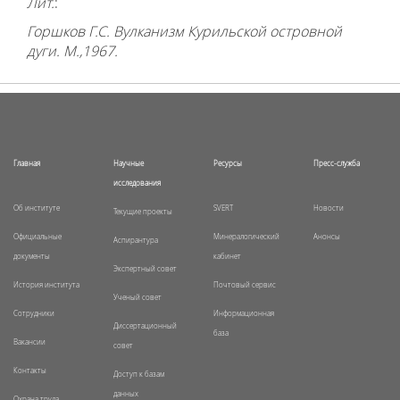
Лит.
:
Горшков Г.С. Вулканизм Курильской островной
дуги. М.,1967.
Главная
Научные
Ресурсы
Пресс-служба
исследования
Об институте
SVERT
Новости
Текущие проекты
Официальные
Минералогический
Анонсы
Аспирантура
документы
кабинет
Экспертный совет
История института
Почтовый сервис
Ученый совет
Сотрудники
Информационная
Диссертационный
база
Вакансии
совет
Контакты
Доступ к базам
данных
Охрана труда