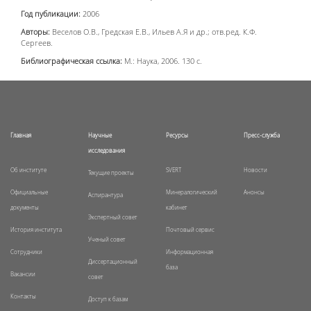
Год публикации:
2006
Авторы:
Веселов О.В., Гредская Е.В., Ильев А.Я и др.; отв.ред. К.Ф.
Сергеев.
Библиографическая ссылка:
М.: Наука, 2006. 130 с.
Главная
Научные
Ресурсы
Пресс-служба
исследования
Об институте
SVERT
Новости
Текущие проекты
Официальные
Минералогический
Анонсы
Аспирантура
документы
кабинет
Экспертный совет
История института
Почтовый сервис
Ученый совет
Сотрудники
Информационная
Диссертационный
база
Вакансии
совет
Контакты
Доступ к базам