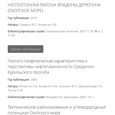
НЕОТЕКТОНИКА РАЙОНА ВПАДИНЫ ДЕРЮГИНА
(ОХОТСКОЕ МОРЕ)
Год публикации:
2010
Авторы:
Семакин В.П., Кочергин А.В.
Библиографическая ссылка:
Тихоокеанская геология. 2010. Т. 29. № 6. С.
77-89.
Скачать публикацию
Геолого-геофизическая характеристика и
перспективы нефтегазоносности Срединно-
Курильского прогиба
Год публикации:
2009
Авторы:
Кочергин Е.В., Кочергин А.В., Сеначин В.Н., Шереметьева Т.Н.,
Лютая Л.М.
Библиографическая ссылка:
Владивосток: Дальнаука, 2009. 141 с.
Тектоническое районирование и углеводородный
потенциал Охотского моря