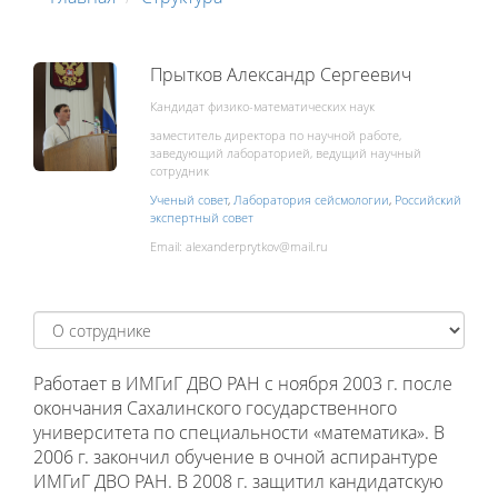
Прытков Александр Сергеевич
Кандидат физико-математических наук
заместитель директора по научной работе,
заведующий лабораторией, ведущий научный
сотрудник
Ученый совет
,
Лаборатория сейсмологии
,
Российский
экспертный совет
Email:
Работает в ИМГиГ ДВО РАН с ноября 2003 г. после
окончания Сахалинского государственного
университета по специальности «математика». В
2006 г. закончил обучение в очной аспирантуре
ИМГиГ ДВО РАН. В 2008 г. защитил кандидатскую