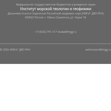
Федеральное государственное бюджетное учреждение науки
Институт морской геологии и геофизики
Дальневосточного отделения Российской академии наук (ИМГиГ ДВО РАН)
693022 Россия, г. Южно-Сахалинск, ул. Науки 1Б
+7 (4242) 791-517
© 2026 ИМГиГ ДВО РАН