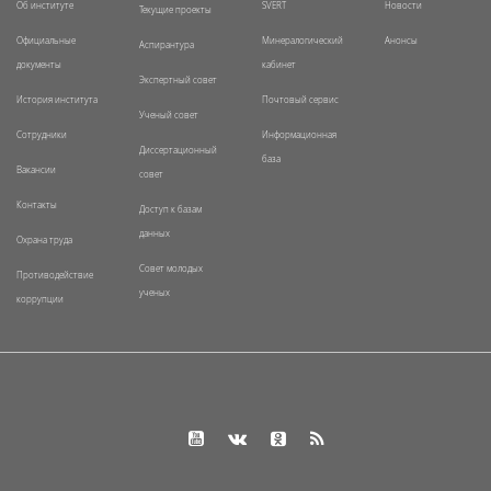
Об институте
SVERT
Новости
Текущие проекты
Официальные
Минералогический
Анонсы
Аспирантура
документы
кабинет
Экспертный совет
История института
Почтовый сервис
Ученый совет
Сотрудники
Информационная
Диссертационный
база
Вакансии
совет
Контакты
Доступ к базам
данных
Охрана труда
Совет молодых
Противодействие
ученых
коррупции