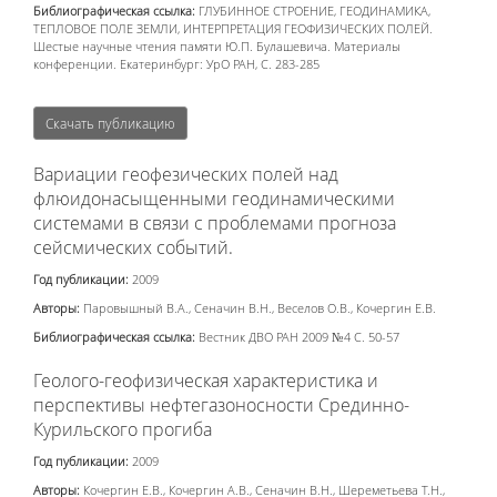
Библиографическая ссылка:
ГЛУБИННОЕ СТРОЕНИЕ, ГЕОДИНАМИКА,
ТЕПЛОВОЕ ПОЛЕ ЗЕМЛИ, ИНТЕРПРЕТАЦИЯ ГЕОФИЗИЧЕСКИХ ПОЛЕЙ.
Шестые научные чтения памяти Ю.П. Булашевича. Материалы
конференции. Екатеринбург: УрО РАН, С. 283-285
Скачать публикацию
Вариации геофезических полей над
флюидонасыщенными геодинамическими
системами в связи с проблемами прогноза
сейсмических событий.
Год публикации:
2009
Авторы:
Паровышный В.А., Сеначин В.Н., Веселов О.В., Кочергин Е.В.
Библиографическая ссылка:
Вестник ДВО РАН 2009 №4 С. 50-57
Геолого-геофизическая характеристика и
перспективы нефтегазоносности Срединно-
Курильского прогиба
Год публикации:
2009
Авторы:
Кочергин Е.В., Кочергин А.В., Сеначин В.Н., Шереметьева Т.Н.,