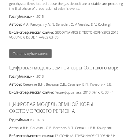
geophysical fields located above the gas deposit are unstable, are preceding
the final phase of preparation of seismic events.
Год публикации:
2015
Авторы:
V. A. Parovyshny, V. N. Senachin, O. V. Veselov, E. V. Kochergin
Библиографическая ссылка:
GEODYNAMICS & TECTONOPHYSICS 2015
VOLUME 6 ISSUE 1 PAGES 63–76
Скачать публикацию
Цифровая модель земной коры Охотского моря
Год публикации:
2013
Авторы:
Сеначин В.Н., Веселов О.В., Семакин В.П., Кочергин Е.В.
Библиографическая ссылка:
Геоинформатика. 2013. №4ю С, 33-44.
ЦИФРОВАЯ МОДЕЛЬ ЗЕМНОЙ КОРЫ
ОХОТОМОРСКОГО РЕГИОНА
Год публикации:
2013
Авторы:
В.Н. Сеначин, О.В. Веселов, В.П. Семакин, Е.В. Кочергин
Библиографическая ссылка:
ТЕКТОНИКА, ГЛУБИННОЕ СТРОЕНИЕ И