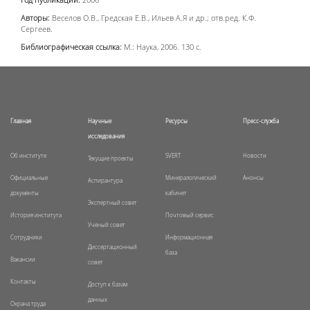
Авторы:
Веселов О.В., Гредская Е.В., Ильев А.Я и др.; отв.ред. К.Ф.
Сергеев.
Библиографическая ссылка:
М.: Наука, 2006. 130 с.
Главная
Научные
Ресурсы
Пресс-служба
исследования
Об институте
SVERT
Новости
Текущие проекты
Официальные
Минералогический
Анонсы
Аспирантура
документы
кабинет
Экспертный совет
История института
Почтовый сервис
Ученый совет
Сотрудники
Информационная
Диссертационный
база
Вакансии
совет
Контакты
Доступ к базам
данных
Охрана труда