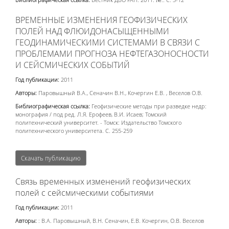
ВРЕМЕННЫЕ ИЗМЕНЕНИЯ ГЕОФИЗИЧЕСКИХ
ПОЛЕЙ НАД ФЛЮИДОНАСЫЩЕННЫМИ
ГЕОДИНАМИЧЕСКИМИ СИСТЕМАМИ В СВЯЗИ С
ПРОБЛЕМАМИ ПРОГНОЗА НЕФТЕГАЗОНОСНОСТИ
И СЕЙСМИЧЕСКИХ СОБЫТИЙ
Год публикации:
2011
Авторы:
Паровышный В.А., Сеначин В.Н., Кочергин Е.В. , Веселов О.В.
Библиографическая ссылка:
Геофизические методы при разведке недр:
монография / под ред. Л.Я. Ерофеев, В.И. Исаев; Томский
политехнический университет. - Томск: Издательство Томского
политехнического университета. С. 255-259
Скачать публикацию
Связь временных изменений геофизических
полей с сейсмическими событиями
Год публикации:
2011
Авторы:
: В.А. Паровышный, В.Н. Сеначин, Е.В. Кочергин, О.В. Веселов