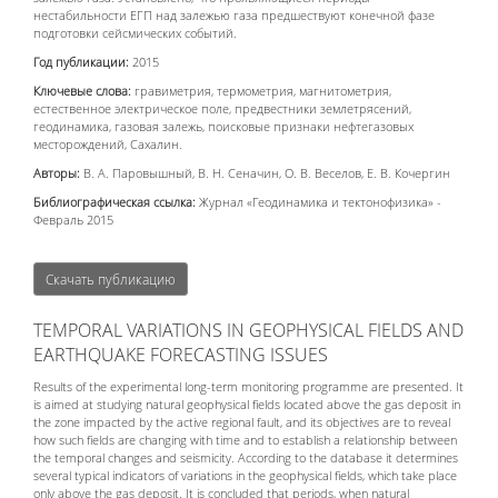
нестабильности ЕГП над залежью газа предшествуют конечной фазе
подготовки сейсмических событий.
Год публикации:
2015
Ключевые слова:
гравиметрия, термометрия, магнитометрия,
естественное электрическое поле, предвестники землетрясений,
геодинамика, газовая залежь, поисковые признаки нефтегазовых
месторождений, Сахалин.
Авторы:
В. А. Паровышный, В. Н. Сеначин, О. В. Веселов, Е. В. Кочергин
Библиографическая ссылка:
Журнал «Геодинамика и тектонофизика» -
Февраль 2015
Скачать публикацию
TEMPORAL VARIATIONS IN GEOPHYSICAL FIELDS AND
EARTHQUAKE FORECASTING ISSUES
Results of the experimental long-term monitoring programme are presented. It
is aimed at studying natural geophysical fields located above the gas deposit in
the zone impacted by the active regional fault, and its objectives are to reveal
how such fields are changing with time and to establish a relationship between
the temporal changes and seismicity. According to the database it determines
several typical indicators of variations in the geophysical fields, which take place
only above the gas deposit. It is concluded that periods, when natural