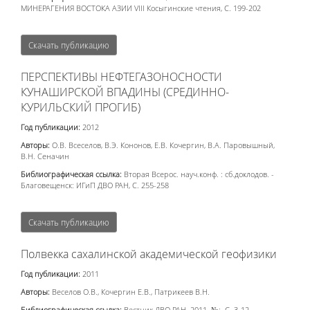
МИНЕРАГЕНИЯ ВОСТОКА АЗИИ VIII Косыгинские чтения, С. 199-202
Скачать публикацию
ПЕРСПЕКТИВЫ НЕФТЕГАЗОНОСНОСТИ
КУНАШИРСКОЙ ВПАДИНЫ (СРЕДИННО-
КУРИЛЬСКИЙ ПРОГИБ)
Год публикации:
2012
Авторы:
О.В. Всеселов, В.Э. Кононов, Е.В. Кочергин, В.А. Паровышный,
В.Н. Сеначин
Библиографическая ссылка:
Вторая Всерос. науч.конф. : сб.доклодов. -
Благовещенск: ИГиП ДВО РАН, С. 255-258
Скачать публикацию
Полвекка сахалинской академической геофизики
Год публикации:
2011
Авторы:
Веселов О.В., Кочергин Е.В., Патрикеев В.Н.
Библиографическая ссылка:
Вестник ДВО РАН. 2011. №:. С. 3-12