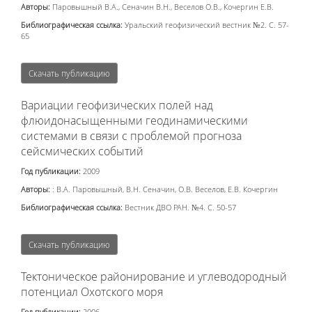
Авторы:
Паровышный В.А., Сеначин В.Н., Веселов О.В., Кочергин Е.В.
Библиографическая ссылка:
Уральский геофизический вестник №2. С. 57-
65
Скачать публикацию
Вариации геофизических полей над
флюидонасыщенными геодинамическими
системами в связи с проблемой прогноза
сейсмических событий
Год публикации:
2009
Авторы:
: В.А. Паровышный, В.Н. Сеначин, О.В. Веселов, Е.В. Кочергин
Библиографическая ссылка:
Вестник ДВО РАН. №4. С. 50-57
Скачать публикацию
Тектоническое районирование и углеводородный
потенциал Охотского моря
Год публикации:
2006