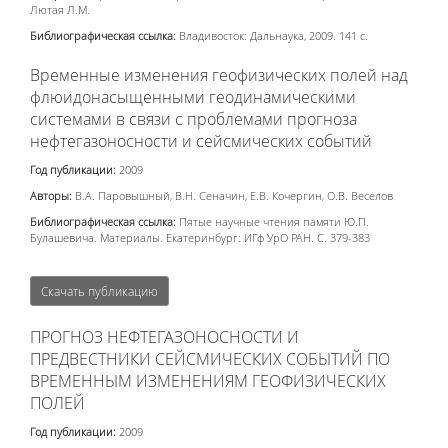
Лютая Л.М.
Библиографическая ссылка:
Владивосток: Дальнаука, 2009. 141 с.
Временные изменения геофизических полей над
флюидонасыщенными геодинамическими
системами в связи с проблемами прогноза
нефтегазоносности и сейсмических событий
Год публикации:
2009
Авторы:
В.А. Паровышный, В.Н. Сеначин, Е.В. Кочергин, О.В. Веселов
Библиографическая ссылка:
Пятые научные чтения памяти Ю.П.
Булашевича. Материалы. Екатеринбург: ИГф УрО РАН. С. 379-383
Скачать публикацию
ПРОГНОЗ НЕФТЕГАЗОНОСНОСТИ И
ПРЕДВЕСТНИКИ СЕЙСМИЧЕСКИХ СОБЫТИЙ ПО
ВРЕМЕННЫМ ИЗМЕНЕНИЯМ ГЕОФИЗИЧЕСКИХ
ПОЛЕЙ
Год публикации:
2009