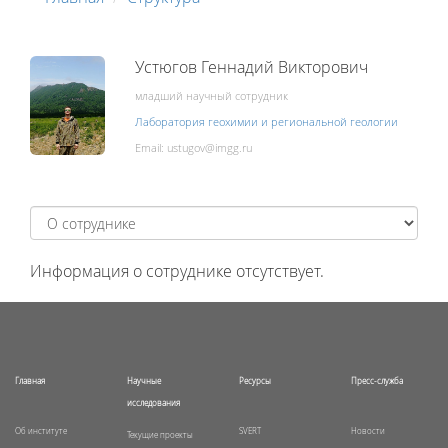
Устюгов Геннадий Викторович
младший научный сотрудник
Лаборатория геохимии и региональной геологии
Email:
Информация о сотруднике отсутствует.
Главная
Научные
Ресурсы
Пресс-служба
исследования
Об институте
SVERT
Новости
Текущие проекты