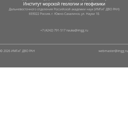
Институт морской геологии и геофизики
Дальневосточного отделения Российской академии наук (ИМГиГ ДВО РАН)
693022 Россия, г. Южно-Сахалинск, ул. Науки 1Б
+7 (4242) 791-517
© 2026 ИМГиГ ДВО РАН