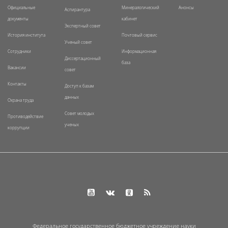
Официальные
Минералогический
Анонсы
Аспирантура
документы
кабинет
Экспертный совет
История института
Почтовый сервис
Ученый совет
Сотрудники
Информационная
Диссертационный
база
Вакансии
совет
Контакты
Доступ к базам
данных
Охрана труда
Совет молодых
Противодействие
ученых
коррупции
Федеральное государственное бюджетное учреждение науки