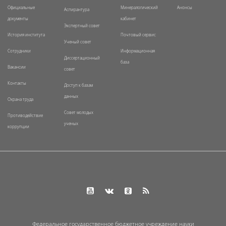
Официальные
Минералогический
Анонсы
Аспирантура
документы
кабинет
Экспертный совет
История института
Почтовый сервис
Ученый совет
Сотрудники
Информационная
Диссертационный
база
Вакансии
совет
Контакты
Доступ к базам
данных
Охрана труда
Совет молодых
Противодействие
ученых
коррупции
Федеральное государственное бюджетное учреждение науки