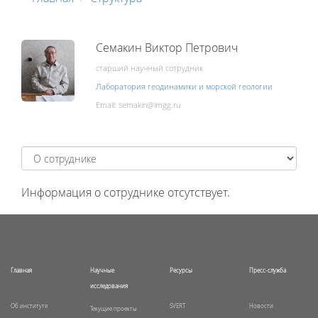
Семакин Виктор Петрович
старший научный сотрудник
Лаборатория геодинамики и морской геологии
Email:
Информация о сотруднике отсутствует.
Главная
Научные
Ресурсы
Пресс-служба
исследования
Об институте
SVERT
Новости
Текущие проекты