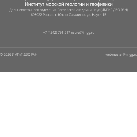
Институт морской геологии и геофизики
Дальневосточного отделения Российской академии наук (ИМГиГ ДВО РАН)
693022 Россия, г. Южно-Сахалинск, ул. Науки 1Б
+7 (4242) 791-517
© 2026 ИМГиГ ДВО РАН