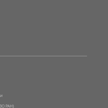
ки
ВО РАН)