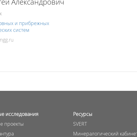
гей Александрович
к
ровных и прибрежных
еских систем
е исследования
Ресурсы
е проекты
SVERT
нтура
Минералогический кабине