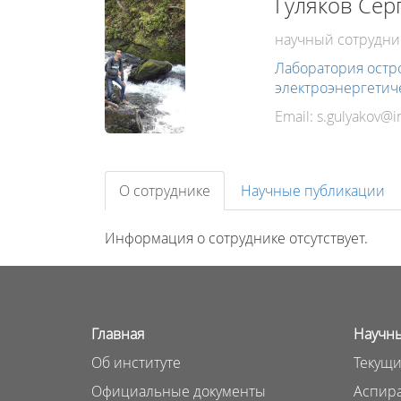
Гуляков Сер
научный сотрудни
Лаборатория ост
электроэнергетич
Email:
О сотруднике
Научные публикации
Информация о сотруднике отсутствует.
Главная
Научны
Об институте
Текущи
Официальные документы
Аспира