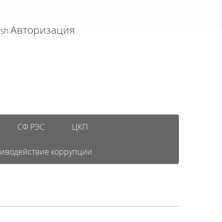
Авторизация
ish
СФ РЭС
ЦКП
иводействие коррупции