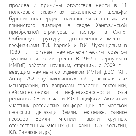
пролива и причины отсутствия нефти в 11
поисковых скважинах сахалинского шельфа;
бурение подтвердило наличие ядра протыкания
глинистого диапира в своде Хангузинской
прибрежной структуры, а паспорт на Южно-
Омбинскую структуру, подготовленный вместе с
геофизиками Т.И. Карпей и В.И. Чухонцевым в
1989 г., признан научно-техническим советом
лучшим в истории треста. В 1997 г. вернулся в
ИМГиГ, работал научным, старшим, с 2009 г. –
ведущим научным сотрудником ИМГиГ ДВО РАН.
Автор 262 опубликованных работ, включая две
монографии, по вопросам геологии, тектоники,
сейсмотектоники и нефтегазоносности ряда
регионов СЗ и отчасти ЮЗ Пацифики. Активный
участник российских конференций по морской
геологии, дегазаци Земли, тектонике, физике
геосфер Земли, чтений памяти крупных
отечественных ученых (В.Е. Хаин, Ю.А. Косыгин,
К.В. Симаков и др.)