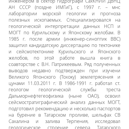
инженером в сектор гидрографи СахКНИИ ДВНЦ
АН СССР (поздне ИМГиГ), с 1997 г. – мнс
лаборатории морской геологии и прогноза
полезных ископаемых. Специализировался на
геологической интерпретации данных НСП и
МОГТ по Курильскому и Японскому желобам. В
1985 г. после армии (инженер-синоптик ВВС)
защитил кандидатскую диссертацию по тектонике
и сейсмотектонике Курильского и Японского
желобов, по этой работе вышла книга в
соавторстве с В.Н. Патрикеевым. Ряд полученных
выводов недавно подтвержден при изучени
Великого Японского (Тохоку) землетрясения и
цунами 11.03.2011 г. В 1986-1991 г. работал ст.
геологом геологической службы треста
Дальморнефтегеофизика (ныне ОАО), освоил
сейсмостратиграфический анализ данных МОГТ,
подготовил рекомендацию и несколько паспортов
на бурение в Татарском проливе, шельфах СВ
Сахалина и залива Терпения, исследовал
геологическое строение севера Татарского