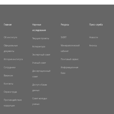
Главная
Научные
Ресурсы
Пресс-служба
исследования
Об институте
SVERT
Новости
Текущие проекты
Официальные
Минералогический
Анонсы
Аспирантура
документы
кабинет
Экспертный совет
История института
Почтовый сервис
Ученый совет
Сотрудники
Информационная
Диссертационный
база
Вакансии
совет
Контакты
Доступ к базам
данных
Охрана труда
Совет молодых
Противодействие
ученых
коррупции