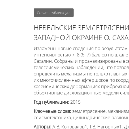
Скачать публикацию
НЕВЕЛЬСКИЕ ЗЕМЛЕТРЯСЕНИЯ
ЗАПАДНОЙ ОКРАИНЕ О. САХ
Изложены новые сведения по результатам
интенсивностью 7–8 (6–7) баллов по шкале 
Сахалин. Собраны и проанализированы вс
телесейсмических наблюдений, что позвол
определить механизмы не только главных 
их многочислен- ных афтершоков по коор
косейсмических деформациях прибрежной ч
объективные дислокационные модели сил
Год публикации:
2015
Ключевые слова:
землетрясение, механизм
сейсмотектоника, цилиндрические разломы,
Авторы:
А.В. Коновалов1, Т.В. Нагорных1, Д.