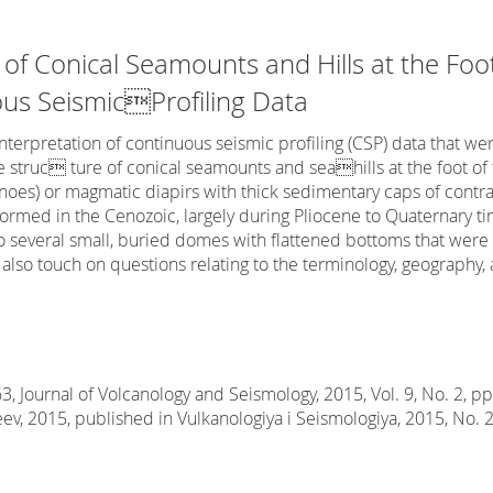
 of Conical Seamounts and Hills at the Foo
uous SeismicProfiling Data
nterpretation of continuous seismic profiling (CSP) data that we
e struc ture of conical seamounts and seahills at the foot of 
oes) or magmatic diapirs with thick sedimentary caps of contrast
ormed in the Cenozoic, largely during Pliocene to Quaternary t
o several small, buried domes with flattened bottoms that wer
also touch on questions relating to the terminology, geography,
Journal of Volcanology and Seismology, 2015, Vol. 9, No. 2, pp.
keev, 2015, published in Vulkanologiya i Seismologiya, 2015, No. 