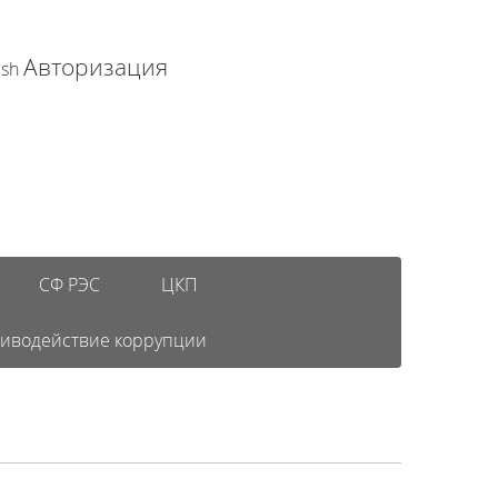
Авторизация
ish
СФ РЭС
ЦКП
иводействие коррупции