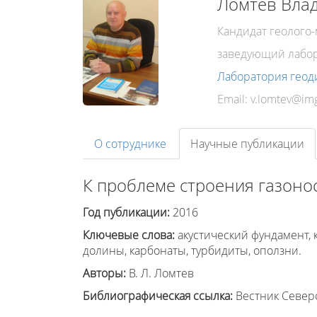
Ломтев Вла
Кандидат геолого
заведующий лабо
Лаборатория геод
Email:
О сотруднике
Научные публикации
К проблеме строения газоно
Год публикации:
2016
Ключевые слова:
акустический фундамент,
долины, карбонаты, турбидиты, оползни.
Авторы:
В. Л. Ломтев
Библиографическая ссылка:
Вестник Северо