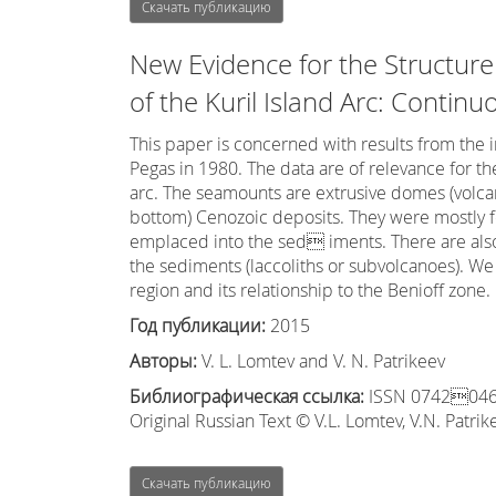
Скачать публикацию
New Evidence for the Structure
of the Kuril Island Arc: Contin
This paper is concerned with results from the i
Pegas in 1980. The data are of relevance for th
arc. The seamounts are extrusive domes (volcan
bottom) Cenozoic deposits. They were mostly f
emplaced into the sed iments. There are als
the sediments (laccoliths or subvolcanoes). We 
region and its relationship to the Benioff zone.
Год публикации:
2015
Авторы:
V. L. Lomtev and V. N. Patrikeev
Библиографическая ссылка:
ISSN 07420463, 
Original Russian Text © V.L. Lomtev, V.N. Patri
Скачать публикацию