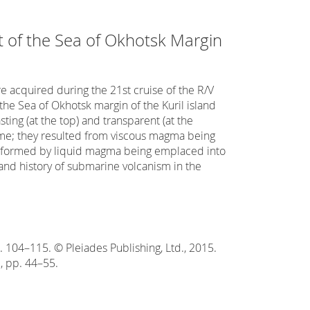
t of the Sea of Okhotsk Margin
re acquired during the 21st cruise of the R/V
the Sea of Okhotsk margin of the Kuril island
ing (at the top) and transparent (at the
ime; they resulted from viscous magma being
e formed by liquid magma being emplaced into
 and history of submarine volcanism in the
 104–115. © Pleiades Publishing, Ltd., 2015.
2, pp. 44–55.