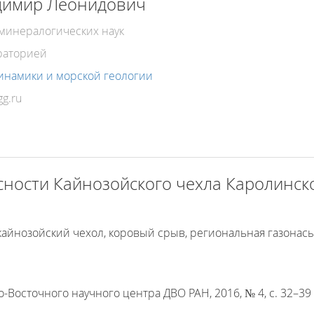
димир Леонидович
-минералогических наук
раторией
инамики и морской геологии
сности Кайнозойского чехла Каролинск
 кайнозойский чехол, коровый срыв, региональная газона
-Восточного научного центра ДВО РАН, 2016, № 4, с. 32–39