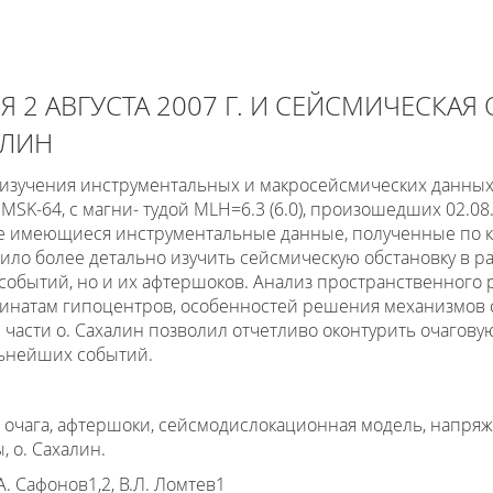
 2 АВГУСТА 2007 Г. И СЕЙСМИЧЕСКАЯ
АЛИН
 изучения инструментальных и макросейсмических данны
MSK-64, с магни- тудой MLH=6.3 (6.0), произошедших 02.0
е имеющиеся инструментальные данные, полученные по к
ило более детально изучить сейсмическую обстановку в р
событий, но и их афтершоков. Анализ пространственного 
динатам гипоцентров, особенностей решения механизмов 
асти о. Сахалин позволил отчетливо оконтурить очаговую
ьнейших событий.
 очага, афтершоки, сейсмодислокационная модель, напряж
 о. Сахалин.
А. Сафонов1,2, В.Л. Ломтев1