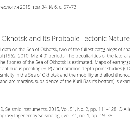
еология 2015, том 34, № 6, с. 57–73
f Okhotsk and Its Probable Tectonic Nature
al data on the Sea of Okhotsk, two of the fullest cat alogs of
l (1962–2010; M ≥ 4.0) periods. The peculiarities of the lateral
shelf zones of the Sea of Okhotsk is estimated. Maps of earth
ontinuous profiling (SCP) and common depth point studies (CDP
ismicity in the Sea of Okhotsk and the mobility and allochthonou
sland arc margins, subsidence of the Kuril Basin’s bottom) is exa
Seismic Instruments, 2015, Vol. 51, No. 2, pp. 111–128. © Aller
oprosy Ingenernoy Seismologii, vol. 41, no. 1, pp. 19–38.