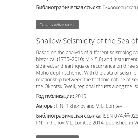
Библиографическая ссылка:
Тихоокеанская г
Скачать публикацию
Shallow Seismicity of the Sea o
Based on the analysis of different seismologic
historical (1735–2010; M ≥ 5.0) and instrumenta
sidered, and earthquake recurrence on three 
Moho depth scheme. With the data of seismic c
relationship between the tectonic nature of se
the Okhotsk Swell, regional thrusts along the i
Год публикации:
2015
Авторы:
I. N. Tikhonov and V. L. Lomtev
Библиографическая ссылка:
ISSN 07479239, 
I.N. Tikhonov, V.L. Lomtev, 2014, published in V