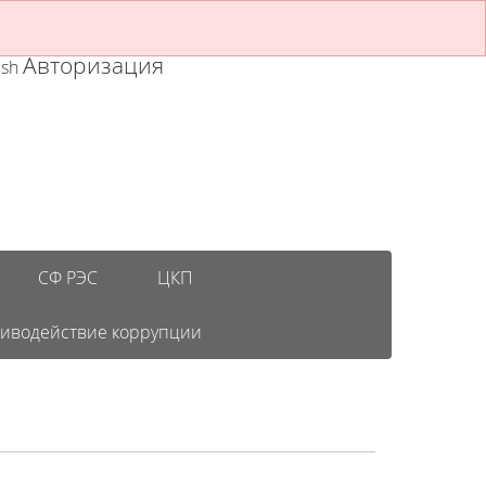
Авторизация
ish
СФ РЭС
ЦКП
иводействие коррупции