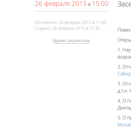
26 февраля 2015
15:00
Зас
в
Обновлено: 26 февраля 2015 в 11:40
Создано: 26 февраля 2015 в 11:36
Повес
Откры
Время сахалинское
1. На
возрас
2. От
Сабир
3. От
д.т.н.
4. О 
Докла
5. О 
Миха