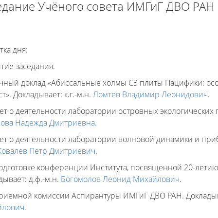
едание Учёного совета ИМГиГ ДВО РАН
тка дня:
тие заседания.
учный доклад «Абиссальные холмы СЗ плиты Пацифики: ос
т». Докладывает: к.г.-м.н.
Ломтев Владимир Леонидович
.
чет о деятельности лаборатории островных экологических пр
ова Надежда Дмитриевна
.
чет о деятельности лаборатории волновой динамики и приб
Ковалев Петр Дмитриевич
.
подготовке конференции Института, посвященной 20-летию
дывает: д.ф.-м.н.
Богомолов Леонид Михайлович
.
приемной комиссии Аспирантуры ИМГиГ ДВО РАН. Докладыва
йлович
.