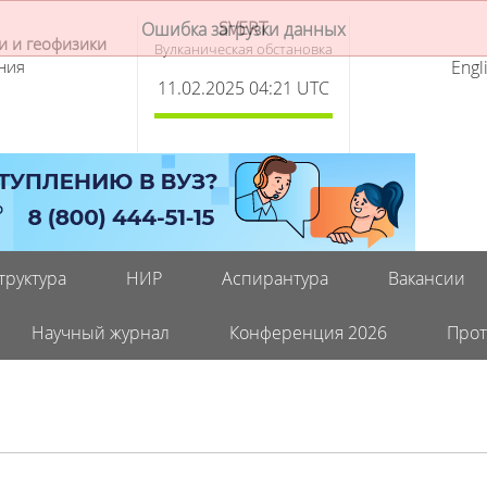
SVERT
и и геофизики
Вулканическая обстановка
ния
Engl
11.02.2025 04:21 UTC
труктура
НИР
Аспирантура
Вакансии
Научный журнал
Конференция 2026
Прот