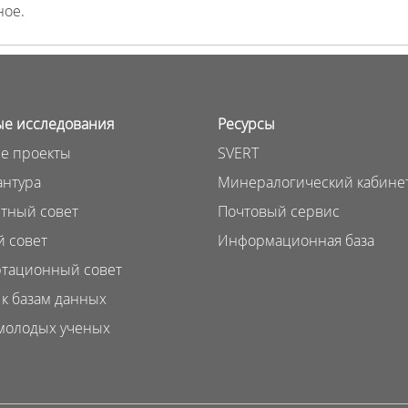
ное.
е исследования
Ресурсы
е проекты
SVERT
нтура
Минералогический кабине
тный совет
Почтовый сервис
 совет
Информационная база
тационный совет
 к базам данных
молодых ученых