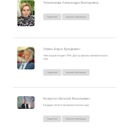
Леоненкова Александра Викторовна
Подробнее
Научные публикации
Левин Борис Вульфович
Член-корреспондент РАН, Доктор физико-математических
наук
Подробнее
Научные публикации
Кочергин Евгений Васильевич
Кандидат геолого-минералогических наук
Подробнее
Научные публикации