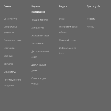
Главная
Научные
Ресурсы
Пресс-служба
исследования
Об институте
SVERT
Новости
Текущие проекты
Официальные
Минералогический
Анонсы
Аспирантура
документы
кабинет
Экспертный совет
История института
Почтовый сервис
Ученый совет
Сотрудники
Информационная
Диссертационный
база
Вакансии
совет
Контакты
Доступ к базам
данных
Охрана труда
Совет молодых
Противодействие
ученых
коррупции